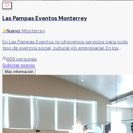
Las Pampas Eventos Monterrey
★
Nuevo
•
Monterrey
En Las Pampas Eventos te ofrecemos servicios para todo
tipo de eventos social, cultural y/o empresarial. En los
cuales encontrarás lo necesario para hacer de tu evento
899
personas
todo un acontecimiento.
Leer más
Solicitar precio
Más información