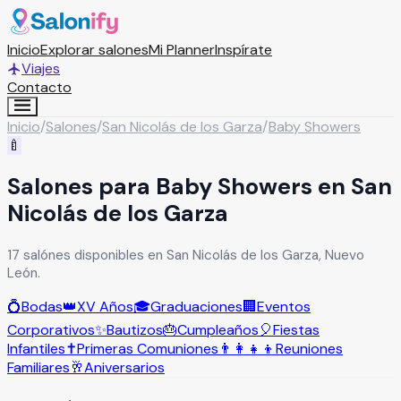
Inicio
Explorar salones
Mi Planner
Inspírate
Viajes
Contacto
Inicio
/
Salones
/
San Nicolás de los Garza
/
Baby Showers
🍼
Salones para Baby Showers en San
Nicolás de los Garza
17 salónes disponibles en San Nicolás de los Garza, Nuevo
León.
💍
Bodas
👑
XV Años
🎓
Graduaciones
🏢
Eventos
Corporativos
✨
Bautizos
🎂
Cumpleaños
🎈
Fiestas
Infantiles
✝️
Primeras Comuniones
👨‍👩‍👧‍👦
Reuniones
Familiares
🥂
Aniversarios