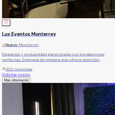
Lux Eventos Monterrey
★
Nuevo
•
Monterrey
Elegancia y exclusividad garantizada con instalaciones
perfectas. Empresa de primera que ofrece atención
personalizada y espacios de lujo para el enlace nupcial
300
personas
más especial.
Leer más
Solicitar precio
Más información