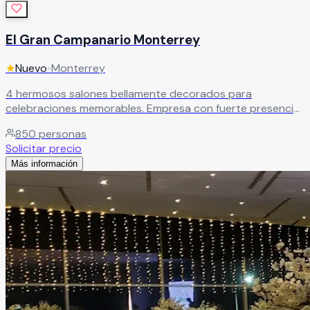
El Gran Campanario Monterrey
★
Nuevo
•
Monterrey
4 hermosos salones bellamente decorados para
celebraciones memorables. Empresa con fuerte presencia
en Monterrey que trabaja para hacer realidad los sueños
850
personas
de cada pareja.
Leer más
Solicitar precio
Más información