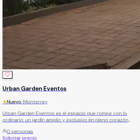
Urban Garden Eventos
★
Nuevo
•
Monterrey
Urban Garden Eventos es el espacio que rompe con lo
ordinario: un jardín amplio y exclusivo en pleno corazón
urbano, donde la frescura del aire libre se combina con la
0
personas
comodidad y sofisticación de la ciudad.
Leer más
Solicitar precio