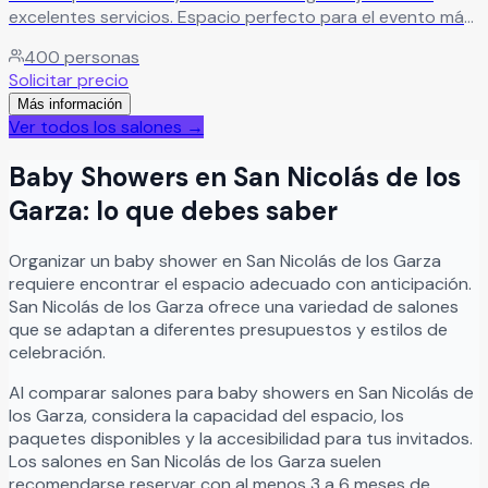
excelentes servicios. Espacio perfecto para el evento más
importante de su vida con toda la magia y amor que
400
personas
merece.
Leer más
Solicitar precio
Más información
Ver todos los salones →
Baby Showers
en
San Nicolás de los
Garza
: lo que debes saber
Organizar
un
baby shower
en
San Nicolás de los Garza
requiere encontrar el espacio adecuado con anticipación.
San Nicolás de los Garza
ofrece una variedad de salones
que se adaptan a diferentes presupuestos y estilos de
celebración.
Al comparar salones para
baby showers
en
San Nicolás de
los Garza
, considera la capacidad del espacio, los
paquetes disponibles y la accesibilidad para tus invitados.
Los salones en
San Nicolás de los Garza
suelen
recomendarse reservar con al menos 3 a 6 meses de