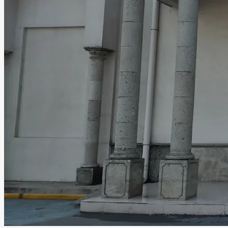
La ubicación accesible facilita la llegada de tus huéspedes,
mientras que nuestro equipo se encarga de que todo
funcione de manera impecable. Te invitamos a visitar
nuestras instalaciones y descubrir por qué Salón Las
Margaritas es la opción preferida de muchas familias en la
región. Contáctanos hoy para conocer nuestras opciones
y reservar la fecha de tu próximo evento. ¡Hagamos que tu
celebración sea verdaderamente especial!
Leer más