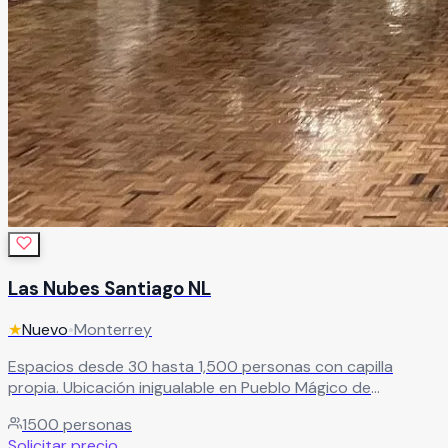
Las Nubes Santiago NL
★
Nuevo
•
Monterrey
Espacios desde 30 hasta 1,500 personas con capilla
propia. Ubicación inigualable en Pueblo Mágico de
Santiago, Nuevo León. Menú personalizado con cocina
1500
personas
reconocida en la región.
Leer más
Solicitar precio