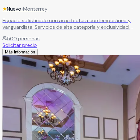
★
Nuevo
•
Monterrey
Espacio sofisticado con arquitectura contemporánea y
vanguardista. Servicios de alta categoría y exclusividad.
Escenario impactante y lujoso para bodas de alta gama.
500
personas
Leer más
Solicitar precio
Más información