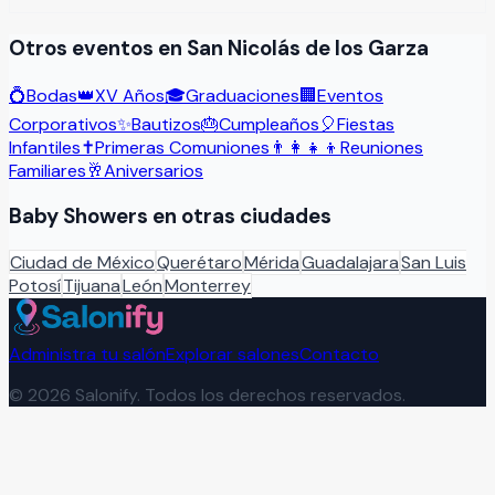
Otros eventos en
San Nicolás de los Garza
💍
Bodas
👑
XV Años
🎓
Graduaciones
🏢
Eventos
Corporativos
✨
Bautizos
🎂
Cumpleaños
🎈
Fiestas
Infantiles
✝️
Primeras Comuniones
👨‍👩‍👧‍👦
Reuniones
Familiares
🥂
Aniversarios
Baby Showers
en otras ciudades
Ciudad de México
Querétaro
Mérida
Guadalajara
San Luis
Potosí
Tijuana
León
Monterrey
Administra tu salón
Explorar salones
Contacto
©
2026
Salonify. Todos los derechos reservados.