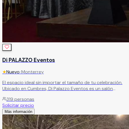
Di PALAZZO Eventos
★
Nuevo
•
Monterrey
El espacio ideal sin importar el tamaño de tu celebración.
Ubicado en Cumbres, Di Palazzo Eventos es un salón
versátil con capacidad para desde 50 hasta 320
319
personas
personas, perfecto para eventos íntimos y grandes
Solicitar precio
celebraciones por igual.
Leer más
Más información