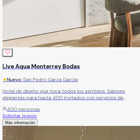
Live Aqua Monterrey Bodas
★
Nuevo
•
San Pedro Garza García
Hotel de diseño que toca todos los sentidos. Salones
elegantes para hasta 400 invitados con servicios de
primera. El evento más comentado de tu grupo social
400
personas
garantizado.
Leer más
Solicitar precio
Más información