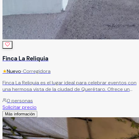
Finca La Reliquia
★
Nuevo
•
Corregidora
Finca La Reliquia es el lugar ideal para celebrar eventos con
una hermosa vista de la ciudad de Querétaro. Ofrece un
ambiente encantador y único, acompañado de un equipo
0
personas
que brinda apoyo durante toda la planeación para lograr
Solicitar precio
una celebración memorable.
Leer más
Más información