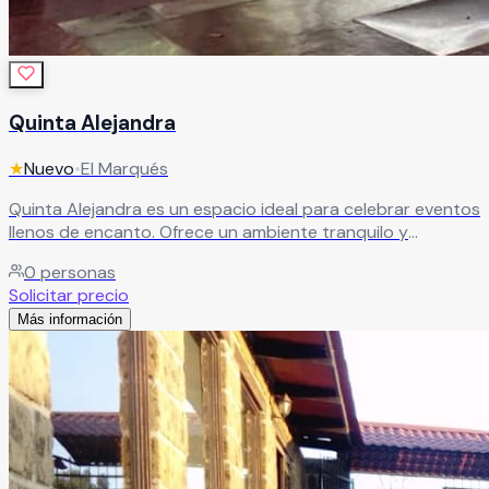
Quinta Alejandra
★
Nuevo
•
El Marqués
Quinta Alejandra es un espacio ideal para celebrar eventos
llenos de encanto. Ofrece un ambiente tranquilo y
acogedor, perfecto para disfrutar junto a tus seres
0
personas
queridos y crear momentos memorables con un servicio
Solicitar precio
de alta calidad.
Leer más
Más información