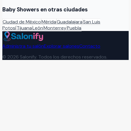
Baby Showers
en otras ciudades
Ciudad de México
Mérida
Guadalajara
San Luis
Potosí
Tijuana
León
Monterrey
Puebla
Administra tu salón
Explorar salones
Contacto
©
2026
Salonify. Todos los derechos reservados.