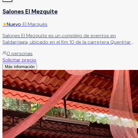
Salones El Mezquite
★
Nuevo
•
El Marqués
Salones El Mezquite es un complejo de eventos en
Saldarriaga, ubicado en el Km 10 de la carretera Querétaro
200. Cuenta con 5 salones versátiles, ideales para eventos
0
personas
sociales, corporativos e infantiles. Incluye espacios como
Solicitar precio
Salón Palapa o Paraíso con alberca y jacuzzi, Salón
Más información
Cipreses Kids para niños, así como Salón Cipreses y Salón
Mezquite. Además, ofrece estacionamiento privado para
mayor comodidad.
Leer más