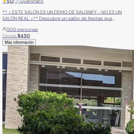
★
5.0
(
1
)
•
Querétaro
** < ESTE SALÓN ES UN DEMO DE SALONIFY - NO ES UN
SALÓN REAL >** Descubre un salón de fiestas que
combina elegancia, amplitud y una atmósfera única para
500
personas
hacer de cada evento una experiencia memorable. Su
Desde
$
450
imponente fachada de estilo contemporáneo, rodeada de
Más información
iluminación cálida y áreas verdes cuidadosamente
diseñadas, crea una primera impresión espectacular desde
el primer momento
Leer más