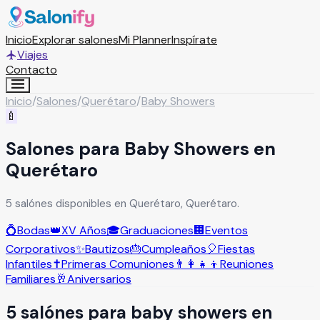
Inicio
Explorar salones
Mi Planner
Inspírate
Viajes
Contacto
Inicio
/
Salones
/
Querétaro
/
Baby Showers
🍼
Salones para Baby Showers en
Querétaro
5 salónes disponibles en Querétaro, Querétaro.
💍
Bodas
👑
XV Años
🎓
Graduaciones
🏢
Eventos
Corporativos
✨
Bautizos
🎂
Cumpleaños
🎈
Fiestas
Infantiles
✝️
Primeras Comuniones
👨‍👩‍👧‍👦
Reuniones
Familiares
🥂
Aniversarios
5
salón
es
para
baby showers
en