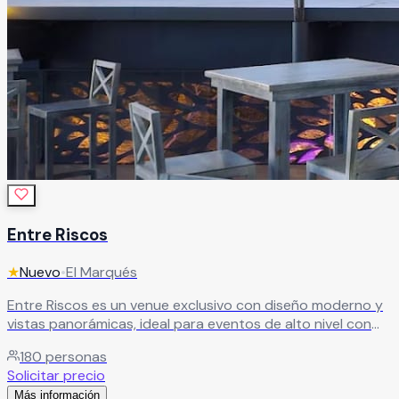
Entre Riscos
★
Nuevo
•
El Marqués
Entre Riscos es un venue exclusivo con diseño moderno y
vistas panorámicas, ideal para eventos de alto nivel con
capacidad para hasta 180 invitados. Perfecto para
180
personas
celebraciones que buscan elegancia, experiencia y un
Solicitar precio
entorno distintivo.
Leer más
Más información