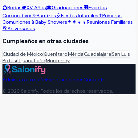
💍
Bodas
👑
XV Años
🎓
Graduaciones
🏢
Eventos
Corporativos
✨
Bautizos
🎈
Fiestas Infantiles
✝️
Primeras
Comuniones
🍼
Baby Showers
👨‍👩‍👧‍👦
Reuniones Familiares
🥂
Aniversarios
Cumpleaños
en otras ciudades
Ciudad de México
Querétaro
Mérida
Guadalajara
San Luis
Potosí
Tijuana
León
Monterrey
Administra tu salón
Explorar salones
Contacto
©
2026
Salonify. Todos los derechos reservados.