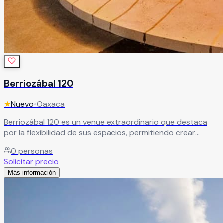
Berriozábal 120
★
Nuevo
•
Oaxaca
Berriozábal 120 es un venue extraordinario que destaca
por la flexibilidad de sus espacios, permitiendo crear
distintos ambientes para todo tipo de eventos. Su estilo
0
personas
minimalista abre la posibilidad a una amplia variedad de
Solicitar precio
decoraciones y conceptos temáticos, sin límites. Ubicado
Más información
en el centro de la ciudad de Oaxaca, este espacio con más
de 100 años de historia —antiguamente la fábrica
Leer más