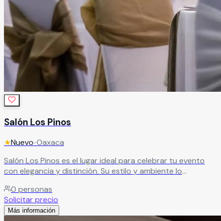
Salón Los Pinos
★
Nuevo
•
Oaxaca
Salón Los Pinos es el lugar ideal para celebrar tu evento
con elegancia y distinción. Su estilo y ambiente lo
convierten en el escenario perfecto para crear la
0
personas
celebración que siempre has imaginado. Con amplias
Solicitar precio
instalaciones y más de 15 años de experiencia, ofrece todo
Más información
lo necesario para garantizar un evento impecable, donde