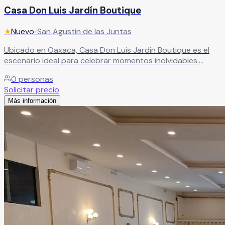
Casa Don Luis Jardín Boutique
★
Nuevo
•
San Agustín de las Juntas
Ubicado en Oaxaca, Casa Don Luis Jardín Boutique es el
escenario ideal para celebrar momentos inolvidables.
Perfecto para bodas, aniversarios, cumpleaños y eventos
0
personas
especiales, este espacio combina la belleza de la
Solicitar precio
naturaleza con elegancia y calidez, creando un ambiente
Más información
único. Cada detalle está cuidadosamente pensado para
brindarte una experiencia memorable y hacer de tu
celebración algo verdaderamente especial.
Leer más