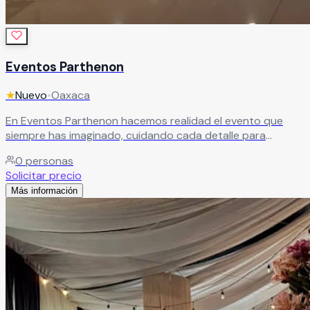
Eventos Parthenon
★
Nuevo
•
Oaxaca
En Eventos Parthenon hacemos realidad el evento que
siempre has imaginado, cuidando cada detalle para
convertirlo en una experiencia única e inolvidable.
Leer más
0
personas
Solicitar precio
Más información