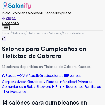
Inicio
Explorar salones
Mi Planner
Inspírate
Viajes
Contacto
Inicio
/
Salones
/
Tlalixtac de Cabrera
/
Cumpleaños
🎂
Salones para Cumpleaños en
Tlalixtac de Cabrera
14 salónes disponibles en Tlalixtac de Cabrera, Oaxaca.
💍
Bodas
👑
XV Años
🎓
Graduaciones
🏢
Eventos
Corporativos
✨
Bautizos
🎈
Fiestas Infantiles
✝️
Primeras
Comuniones
🍼
Baby Showers
👨‍👩‍👧‍👦
Reuniones Familiares
🥂
Aniversarios
14
salón
es
para
cumpleaños
en