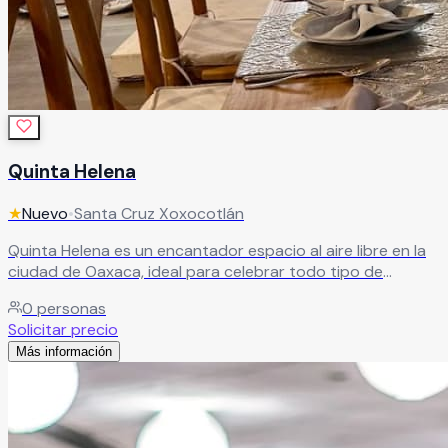
Quinta Helena
★
Nuevo
•
Santa Cruz Xoxocotlán
Quinta Helena es un encantador espacio al aire libre en la
ciudad de Oaxaca, ideal para celebrar todo tipo de
eventos, especialmente bodas de ensueño. Sus hermosas
0
personas
áreas verdes, cuidadosamente mantenidas, crean el
Solicitar precio
escenario perfecto para una celebración llena de encanto.
Más información
Cuenta con una variedad de espacios exteriores entre
jardineras y módulos de lujo, con iluminación que realza
cada detalle y permite diseñar un evento totalmente a tu
medida. Un lugar donde cada momento se transforma en
una experiencia inolvidable.
Leer más