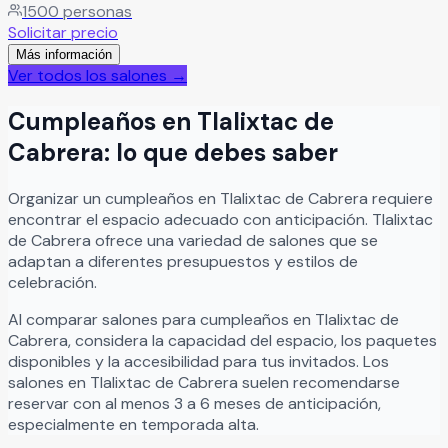
1500
personas
cocina para servicio de catering y estacionamiento propio,
Solicitar precio
brindando todas las facilidades para llevar a cabo un
Más información
evento bien organizado y sin contratiempos.
Leer más
Ver todos los salones →
Cumpleaños
en
Tlalixtac de
Cabrera
: lo que debes saber
Organizar
un
cumpleaños
en
Tlalixtac de Cabrera
requiere
encontrar el espacio adecuado con anticipación.
Tlalixtac
de Cabrera
ofrece una variedad de salones que se
adaptan a diferentes presupuestos y estilos de
celebración.
Al comparar salones para
cumpleaños
en
Tlalixtac de
Cabrera
, considera la capacidad del espacio, los paquetes
disponibles y la accesibilidad para tus invitados. Los
salones en
Tlalixtac de Cabrera
suelen recomendarse
reservar con al menos 3 a 6 meses de anticipación,
especialmente en temporada alta.