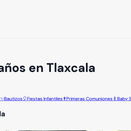
ños en Tlaxcala
s
✨
Bautizos
🎈
Fiestas Infantiles
✝️
Primeras Comuniones
🍼
Baby 
la