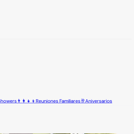
Showers
👨‍👩‍👧‍👦
Reuniones Familiares
🥂
Aniversarios