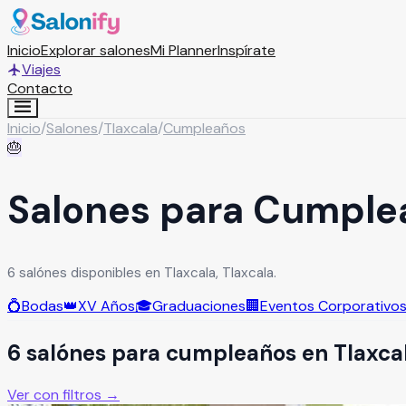
Inicio
Explorar salones
Mi Planner
Inspírate
Viajes
Contacto
Inicio
/
Salones
/
Tlaxcala
/
Cumpleaños
🎂
Salones para Cumplea
6 salónes disponibles en Tlaxcala, Tlaxcala.
💍
Bodas
👑
XV Años
🎓
Graduaciones
🏢
Eventos Corporativo
6
salón
es
para
cumpleaños
en
Tlaxca
Ver con filtros →