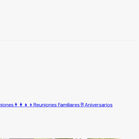
niones
👨‍👩‍👧‍👦
Reuniones Familiares
🥂
Aniversarios