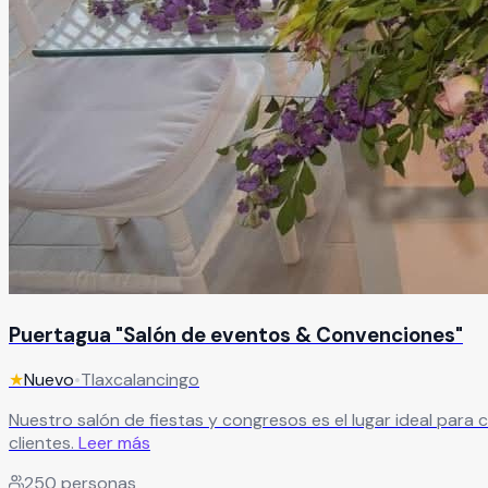
Puertagua "Salón de eventos & Convenciones"
★
Nuevo
•
Tlaxcalancingo
Nuestro salón de fiestas y congresos es el lugar ideal para 
clientes.
Leer más
250
personas