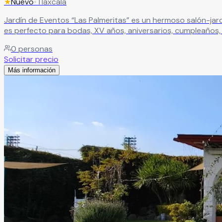
★
Nuevo
•
Tlaxcala
Jardín de Eventos “Las Palmeritas” es un hermoso salón-jardín 
es perfecto para bodas, XV años, aniversarios, cumpleaños, 
memorables junto a familiares y amigos.
Leer más
0
personas
Solicitar precio
Más información