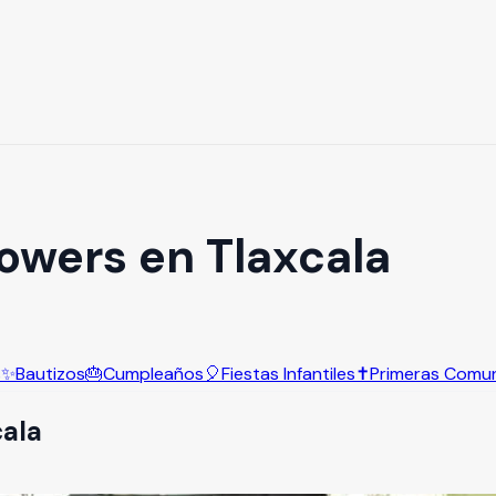
owers en Tlaxcala
s
✨
Bautizos
🎂
Cumpleaños
🎈
Fiestas Infantiles
✝️
Primeras Comu
cala