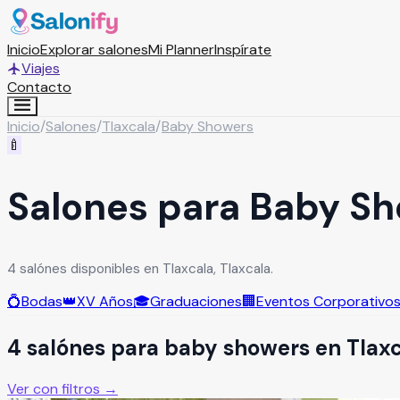
Inicio
Explorar salones
Mi Planner
Inspírate
Viajes
Contacto
Inicio
/
Salones
/
Tlaxcala
/
Baby Showers
🍼
Salones para Baby Sh
4 salónes disponibles en Tlaxcala, Tlaxcala.
💍
Bodas
👑
XV Años
🎓
Graduaciones
🏢
Eventos Corporativo
4
salón
es
para
baby showers
en
Tlax
Ver con filtros →