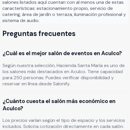
salones listados aquí cuentan con al menos una de estas
equipada, asador y todas las comodidades necesarias
características: estacionamiento propio, servicio de
para disfrutar un fin de semana completo de celebración.
catering, área de jardín o terraza, iluminación profesional y
Además, dispone de estacionamiento para 50 vehículos y
sistema de audio.
conexión WiFi para compartir cada instante especial con
quienes más quieres. Aquí no solo se celebra una boda, se
Preguntas frecuentes
construyen recuerdos que permanecerán para siempre.
Cada fotografía, cada brindis y cada promesa encuentra
un marco incomparable entre la arquitectura, los jardines y
¿Cuál es el mejor salón de eventos en Aculco?
la atmósfera única de este lugar. Porque las grandes
historias de amor merecen un escenario a su altura,
Según nuestra selección, Hacienda Santa María es uno de
Hacienda Santa María espera convertirse en parte del
los salones más destacados en Aculco. Tiene capacidad
inicio de la suya. Le invitamos a conocerla y descubrir por
para 250 personas. Puedes verificar disponibilidad y
qué tantas parejas la han elegido para escribir uno de los
reservar en línea desde Salonify.
capítulos más importantes de su vida.
Leer más
¿Cuánto cuesta el salón más económico en
Aculco?
Los precios varían según el tipo de espacio y los servicios
incluidos. Solicita cotización directamente en cada salón.