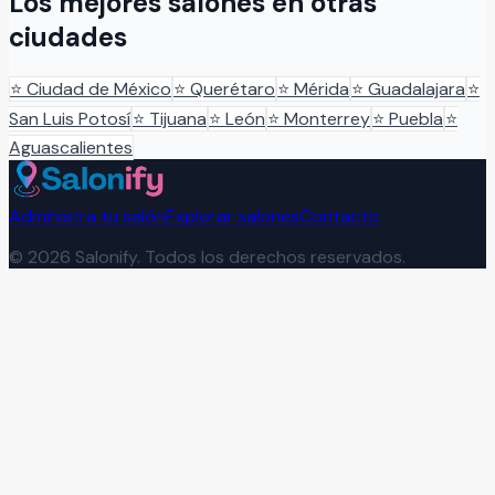
Los mejores salones en otras
ciudades
⭐
Ciudad de México
⭐
Querétaro
⭐
Mérida
⭐
Guadalajara
⭐
San Luis Potosí
⭐
Tijuana
⭐
León
⭐
Monterrey
⭐
Puebla
⭐
Aguascalientes
Administra tu salón
Explorar salones
Contacto
©
2026
Salonify. Todos los derechos reservados.