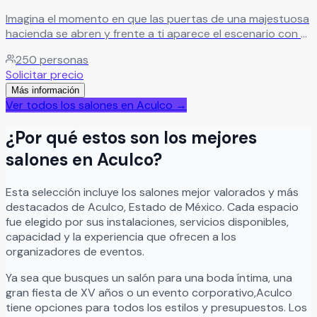
Imagina el momento en que las puertas de una majestuosa
hacienda se abren y frente a ti aparece el escenario con el
que siempre soñaste para el día más importante de tu
250
personas
vida. Así es Hacienda Santa María, un lugar donde la
Solicitar precio
elegancia, la historia y la magia se unen para crear bodas
Más información
verdaderamente inolvidables. Ubicada estratégicamente
Ver todos los salones en
Aculco
→
en Atulco, a tan solo una hora de Ciudad de México,
Querétaro y Toluca, esta exclusiva propiedad ofrece la
¿Por qué estos son los mejores
combinación perfecta entre accesibilidad, privacidad y
encanto. Su belleza ha cautivado no solo a parejas que
salones en
Aculco
?
buscan un lugar extraordinario para celebrar su amor, sino
también a reconocidas producciones cinematográficas
Esta selección incluye los salones mejor valorados y más
que han encontrado aquí el escenario ideal para contar
destacados de
Aculco
,
Estado de México
. Cada espacio
grandes historias. Cada rincón de Hacienda Santa María
fue elegido por sus instalaciones, servicios disponibles,
invita a vivir momentos memorables. Desde una emotiva
capacidad y la experiencia que ofrecen a los
ceremonia en su encantadora capilla hasta una elegante
organizadores de eventos.
recepción para hasta 250 invitados, el espacio ha sido
diseñado para que cada detalle se convierta en un
Ya sea que busques un salón para una boda íntima, una
recuerdo imborrable. La hacienda cuenta con siete
gran fiesta de XV años o un evento corporativo,
Aculco
cómodas recámaras para hospedar a familiares y amigos
tiene opciones para todos los estilos y presupuestos. Los
cercanos, amplias áreas para convivir, alberca, cocina