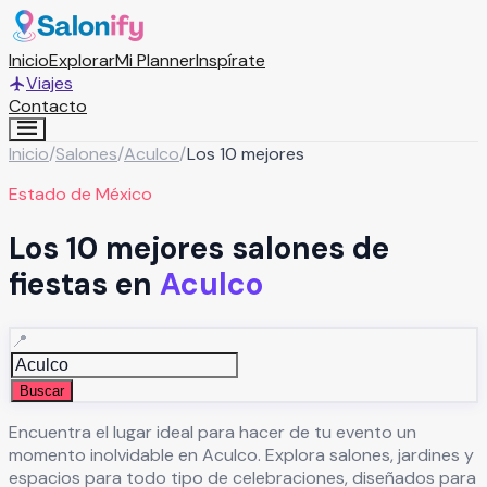
Inicio
Explorar
Mi Planner
Inspírate
Viajes
Contacto
Inicio
/
Salones
/
Aculco
/
Los 10 mejores
Estado de México
Los 10 mejores salones de
fiestas en
Aculco
📍
Buscar
Encuentra el lugar ideal para hacer de tu evento un
momento inolvidable en
Aculco
. Explora salones, jardines y
espacios para todo tipo de celebraciones, diseñados para