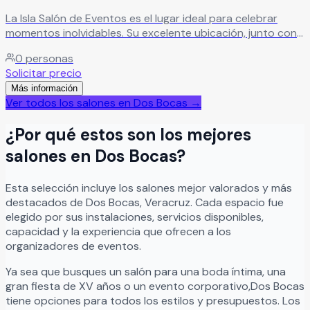
La Isla Salón de Eventos es el lugar ideal para celebrar
momentos inolvidables. Su excelente ubicación, junto con
la amplitud y belleza de sus instalaciones, crean el
0
personas
escenario perfecto para cualquier tipo de evento.
Solicitar precio
Además, su variedad de servicios y atención personalizada
Más información
aseguran una experiencia única, cuidando cada detalle
Ver todos los salones en
Dos Bocas
→
para que tu día especial sea realmente memorable.
Leer más
¿Por qué estos son los mejores
salones en
Dos Bocas
?
Esta selección incluye los salones mejor valorados y más
destacados de
Dos Bocas
,
Veracruz
. Cada espacio fue
elegido por sus instalaciones, servicios disponibles,
capacidad y la experiencia que ofrecen a los
organizadores de eventos.
Ya sea que busques un salón para una boda íntima, una
gran fiesta de XV años o un evento corporativo,
Dos Bocas
tiene opciones para todos los estilos y presupuestos. Los