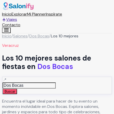
Inicio
Explorar
Mi Planner
Inspírate
Viajes
Contacto
Inicio
/
Salones
/
Dos Bocas
/
Los 10 mejores
Veracruz
Los 10 mejores salones de
fiestas en
Dos Bocas
📍
Buscar
Encuentra el lugar ideal para hacer de tu evento un
momento inolvidable en
Dos Bocas
. Explora salones,
jardines y espacios para todo tipo de celebraciones,