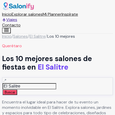
Inicio
Explorar salones
Mi Planner
Inspírate
Viajes
Contacto
Inicio
/
Salones
/
El Salitre
/
Los 10 mejores
Querétaro
Los 10 mejores salones de
fiestas en
El Salitre
📍
Buscar
Encuentra el lugar ideal para hacer de tu evento un
momento inolvidable en
El Salitre
. Explora salones, jardines
y espacios para todo tipo de celebraciones, diseñados