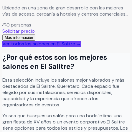
Ubicado en una zona de gran desarrollo con las mejores
vías de acceso, cercanía a hoteles y centros comerciales
ofrece mayor seguridad y conveniencia para todos tus
0
personas
invitados. Tenemos espacio para 700 personas, y
Solicitar precio
contamos con todas las instalaciones necesarias para un
Más información
evento perfecto, incluyendo un jardín diseñado para
Ver todos los salones en
El Salitre
→
celebrar ceremonias o cocteles previos al evento principal.
Leer más
¿Por qué estos son los mejores
salones en
El Salitre
?
Esta selección incluye los salones mejor valorados y más
destacados de
El Salitre
,
Querétaro
. Cada espacio fue
elegido por sus instalaciones, servicios disponibles,
capacidad y la experiencia que ofrecen a los
organizadores de eventos.
Ya sea que busques un salón para una boda íntima, una
gran fiesta de XV años o un evento corporativo,
El Salitre
tiene opciones para todos los estilos y presupuestos. Los