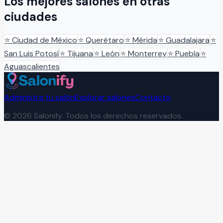
Los mejores salones en otras
ciudades
⭐
Ciudad de México
⭐
Querétaro
⭐
Mérida
⭐
Guadalajara
⭐
San Luis Potosí
⭐
Tijuana
⭐
León
⭐
Monterrey
⭐
Puebla
⭐
Aguascalientes
Administra tu salón
Explorar salones
Contacto
©
2026
Salonify. Todos los derechos reservados.