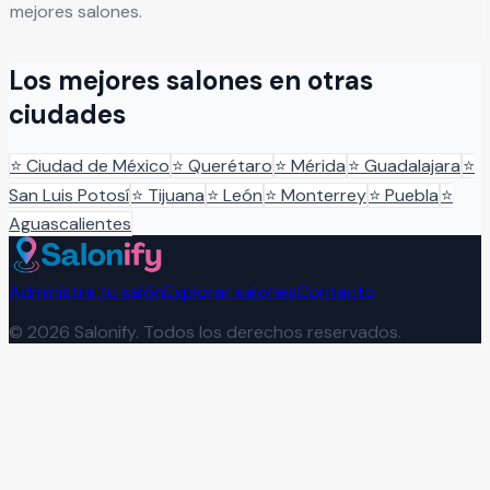
mejores salones.
Los mejores salones en otras
ciudades
⭐
Ciudad de México
⭐
Querétaro
⭐
Mérida
⭐
Guadalajara
⭐
San Luis Potosí
⭐
Tijuana
⭐
León
⭐
Monterrey
⭐
Puebla
⭐
Aguascalientes
Administra tu salón
Explorar salones
Contacto
©
2026
Salonify. Todos los derechos reservados.