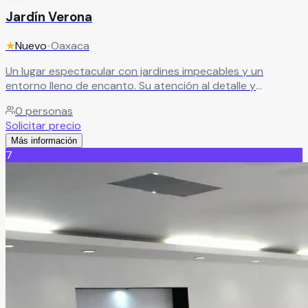
Jardín Verona
★
Nuevo
•
Oaxaca
Un lugar espectacular con jardines impecables y un
entorno lleno de encanto. Su atención al detalle y
moderna infraestructura lo convierten en la opción ideal
0
personas
para eventos que buscan elegancia, belleza y una
Solicitar precio
experiencia inolvidable.
Leer más
Más información
7