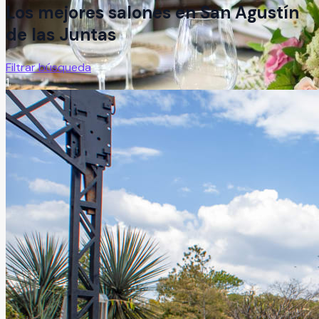
Los mejores salones en
San Agustín
de las Juntas
Filtrar búsqueda
1