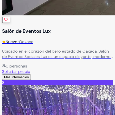
Salón de Eventos Lux
★
Nuevo
•
Oaxaca
Ubicado en el corazón del bello estado de Oaxaca, Salón
de Eventos Sociales Lux es un espacio elegante, moderno
y sofisticado, ideal para celebraciones inolvidables. Aquí, la
0
personas
atención y el servicio hacia los novios, familiares y amigos
Solicitar precio
son prioridad, cuidando cada detalle para que tu evento
Más información
se convierta en una experiencia verdaderamente
8
memorable.
Leer más