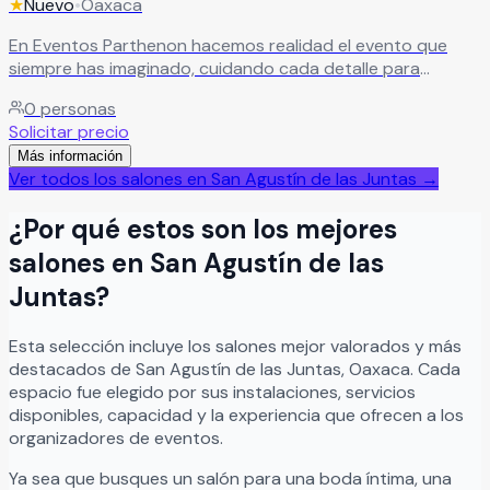
★
Nuevo
•
Oaxaca
En Eventos Parthenon hacemos realidad el evento que
siempre has imaginado, cuidando cada detalle para
convertirlo en una experiencia única e inolvidable.
Leer más
0
personas
Solicitar precio
Más información
Ver todos los salones en
San Agustín de las Juntas
→
¿Por qué estos son los mejores
salones en
San Agustín de las
Juntas
?
Esta selección incluye los salones mejor valorados y más
destacados de
San Agustín de las Juntas
,
Oaxaca
. Cada
espacio fue elegido por sus instalaciones, servicios
disponibles, capacidad y la experiencia que ofrecen a los
organizadores de eventos.
Ya sea que busques un salón para una boda íntima, una