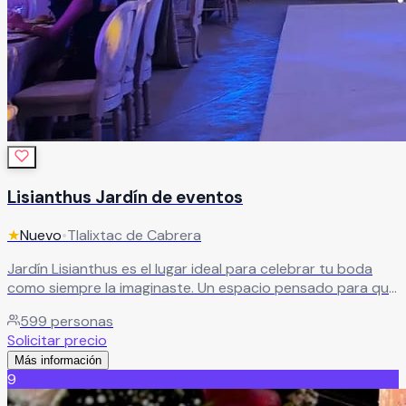
Lisianthus Jardín de eventos
★
Nuevo
•
Tlalixtac de Cabrera
Jardín Lisianthus es el lugar ideal para celebrar tu boda
como siempre la imaginaste. Un espacio pensado para que
vivas un día inolvidable junto a tus seres queridos, en un
599
personas
ambiente lleno de belleza y encanto. Cuenta con amplias
Solicitar precio
instalaciones, una decoración cuidada al detalle y un
Más información
servicio incomparable que hará de tu celebración un
9
evento único y memorable.
Leer más