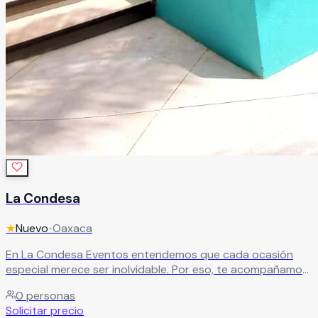
La Condesa
★
Nuevo
•
Oaxaca
En La Condesa Eventos entendemos que cada ocasión
especial merece ser inolvidable. Por eso, te acompañamos
en la organización y el banquete de tu celebración,
0
personas
cuidando cada detalle para que todo salga perfecto. Tú
Solicitar precio
solo elige los servicios y opciones que más te gusten, y