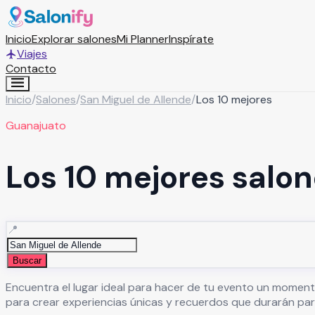
Inicio
Explorar salones
Mi Planner
Inspírate
Viajes
Contacto
Inicio
/
Salones
/
San Miguel de Allende
/
Los 10 mejores
Guanajuato
Los 10 mejores salon
📍
Buscar
Encuentra el lugar ideal para hacer de tu evento un moment
para crear experiencias únicas y recuerdos que durarán par