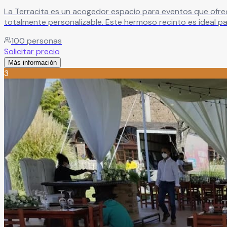
La Terracita es un acogedor espacio para eventos que ofr
totalmente personalizable. Este hermoso recinto es ideal para bodas, XV años, aniversarios, graduaciones, reuniones familiares y celebraciones sociales, permitiendo ambientar cada
evento de acuerdo con el estilo y temática que cada cliente
100
personas
Solicitar precio
Más información
3