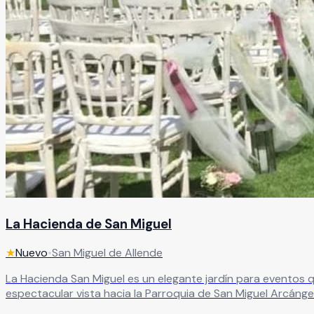
La Hacienda de San Miguel
★
Nuevo
•
San Miguel de Allende
La Hacienda San Miguel es un elegante jardín para eventos que
espectacular vista hacia la Parroquia de San Miguel Arcángel
graduaciones, eventos corporativos y celebraciones especiales. Sus áreas versátiles y su entorno lleno de encanto permiten diseñar eventos únicos y memorables, mi