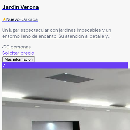
Jardín Verona
★
Nuevo
•
Oaxaca
Un lugar espectacular con jardines impecables y un
entorno lleno de encanto. Su atención al detalle y
moderna infraestructura lo convierten en la opción ideal
0
personas
para eventos que buscan elegancia, belleza y una
Solicitar precio
experiencia inolvidable.
Leer más
Más información
7