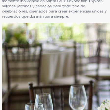
momento inolvidable en
Santa Cruz Xoxocotlán
. Explora
salones, jardines y espacios para todo tipo de
celebraciones, diseñados para crear experiencias únicas y
recuerdos que durarán para siempre.