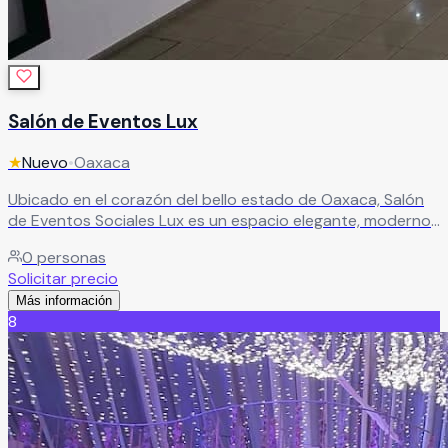
Salón de Eventos Lux
★
Nuevo
•
Oaxaca
Ubicado en el corazón del bello estado de Oaxaca, Salón
de Eventos Sociales Lux es un espacio elegante, moderno
y sofisticado, ideal para celebraciones inolvidables. Aquí, la
0
personas
atención y el servicio hacia los novios, familiares y amigos
Solicitar precio
son prioridad, cuidando cada detalle para que tu evento
Más información
se convierta en una experiencia verdaderamente
8
memorable.
Leer más