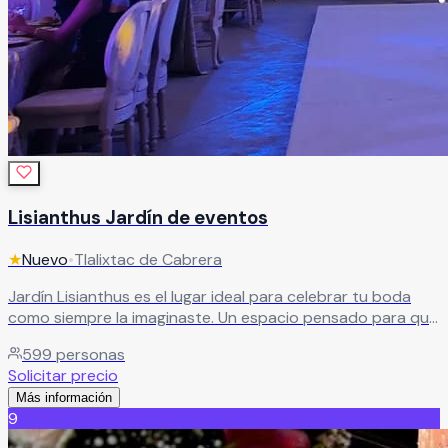
Lisianthus Jardín de eventos
★
Nuevo
•
Tlalixtac de Cabrera
Jardín Lisianthus es el lugar ideal para celebrar tu boda
como siempre la imaginaste. Un espacio pensado para que
vivas un día inolvidable junto a tus seres queridos, en un
599
personas
ambiente lleno de belleza y encanto. Cuenta con amplias
Solicitar precio
instalaciones, una decoración cuidada al detalle y un
Más información
servicio incomparable que hará de tu celebración un
9
evento único y memorable.
Leer más