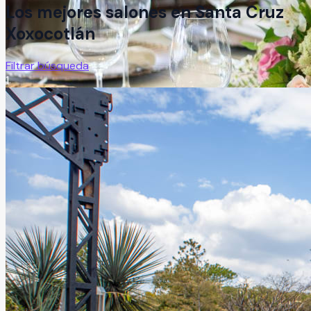
Los mejores salones en
Santa Cruz
Xoxocotlán
Filtrar búsqueda
1