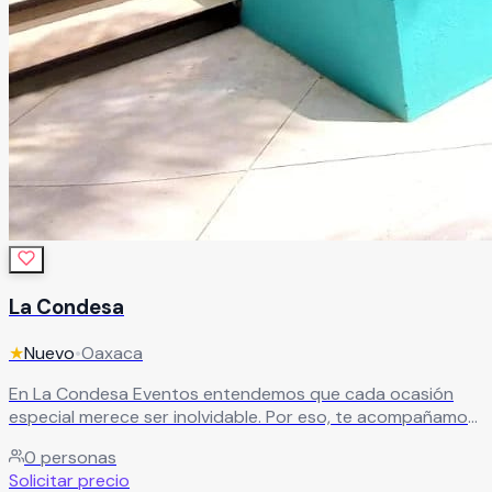
La Condesa
★
Nuevo
•
Oaxaca
En La Condesa Eventos entendemos que cada ocasión
especial merece ser inolvidable. Por eso, te acompañamos
en la organización y el banquete de tu celebración,
0
personas
cuidando cada detalle para que todo salga perfecto. Tú
Solicitar precio
solo elige los servicios y opciones que más te gusten, y