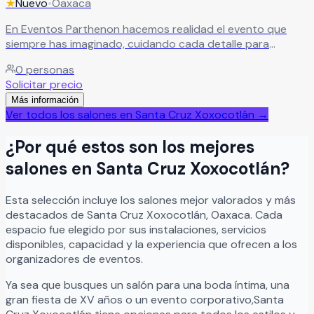
★
Nuevo
•
Oaxaca
En Eventos Parthenon hacemos realidad el evento que
siempre has imaginado, cuidando cada detalle para
convertirlo en una experiencia única e inolvidable.
Leer más
0
personas
Solicitar precio
Más información
Ver todos los salones en
Santa Cruz Xoxocotlán
→
¿Por qué estos son los mejores
salones en
Santa Cruz Xoxocotlán
?
Esta selección incluye los salones mejor valorados y más
destacados de
Santa Cruz Xoxocotlán
,
Oaxaca
. Cada
espacio fue elegido por sus instalaciones, servicios
disponibles, capacidad y la experiencia que ofrecen a los
organizadores de eventos.
Ya sea que busques un salón para una boda íntima, una
gran fiesta de XV años o un evento corporativo,
Santa