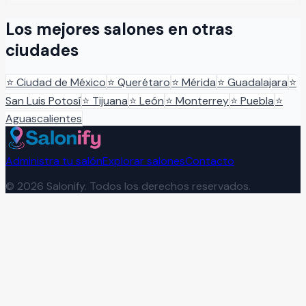
Los mejores salones en otras
ciudades
⭐
Ciudad de México
⭐
Querétaro
⭐
Mérida
⭐
Guadalajara
⭐
San Luis Potosí
⭐
Tijuana
⭐
León
⭐
Monterrey
⭐
Puebla
⭐
Aguascalientes
Administra tu salón
Explorar salones
Contacto
©
2026
Salonify. Todos los derechos reservados.