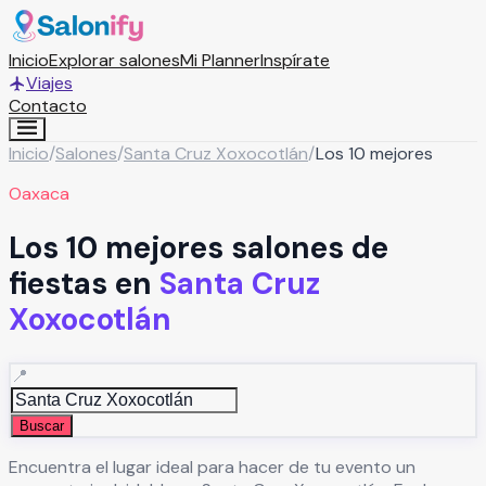
Inicio
Explorar salones
Mi Planner
Inspírate
Viajes
Contacto
Inicio
/
Salones
/
Santa Cruz Xoxocotlán
/
Los 10 mejores
Oaxaca
Los 10 mejores salones de
fiestas en
Santa Cruz
Xoxocotlán
📍
Buscar
Encuentra el lugar ideal para hacer de tu evento un