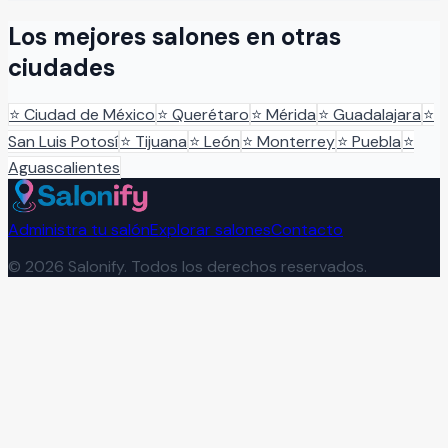
Los mejores salones en otras
ciudades
⭐
Ciudad de México
⭐
Querétaro
⭐
Mérida
⭐
Guadalajara
⭐
San Luis Potosí
⭐
Tijuana
⭐
León
⭐
Monterrey
⭐
Puebla
⭐
Aguascalientes
Administra tu salón
Explorar salones
Contacto
©
2026
Salonify. Todos los derechos reservados.