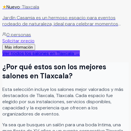
★
Nuevo
•
Tlaxcala
Jardín Casamia es un hermoso espacio para eventos
rodeado de naturaleza, ideal para celebrar momentos
inolvidables en un ambiente elegante, romántico y lleno de
0
personas
encanto. Este exclusivo recinto ofrece el escenario
Solicitar precio
perfecto para bodas, XV años, aniversarios, graduaciones
Más información
y eventos sociales especiales, creando una atmósfera
Ver todos los salones en
Tlaxcala
→
única que hará de cada celebración un recuerdo
memorable para todos los invitados. En Jardín Casamia la
¿Por qué estos son los mejores
belleza natural y el encanto de sus instalaciones se
combinan para brindar experiencias excepcionales,
salones en
Tlaxcala
?
convirtiendo cada evento en una celebración llena de
magia, alegría y momentos especiales.
Leer más
Esta selección incluye los salones mejor valorados y más
destacados de
Tlaxcala
,
Tlaxcala
. Cada espacio fue
elegido por sus instalaciones, servicios disponibles,
capacidad y la experiencia que ofrecen a los
organizadores de eventos.
Ya sea que busques un salón para una boda íntima, una
gran fiesta de XV años o un evento corporativo,
Tlaxcala