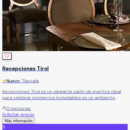
Recepciones Tirol
★
Nuevo
•
Tlaxcala
Recepciones Tirol es un elegante salón de eventos ideal
para celebrar momentos inolvidables en un ambiente
sofisticado, amplio y lleno de comodidad. Este exclusivo
0
personas
recinto ofrece 3 espacios diferentes en un solo lugar,
Solicitar precio
permitiendo elegir el ambiente que mejor se adapte a las
Más información
necesidades y estilo de cada celebración. Sus
5
instalaciones son perfectas para bodas, XV años,