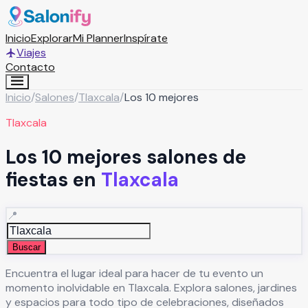
Inicio
Explorar
Mi Planner
Inspírate
Viajes
Contacto
Inicio
/
Salones
/
Tlaxcala
/
Los 10 mejores
Tlaxcala
Los 10 mejores salones de
fiestas en
Tlaxcala
📍
Buscar
Encuentra el lugar ideal para hacer de tu evento un
momento inolvidable en
Tlaxcala
. Explora salones, jardines
y espacios para todo tipo de celebraciones, diseñados