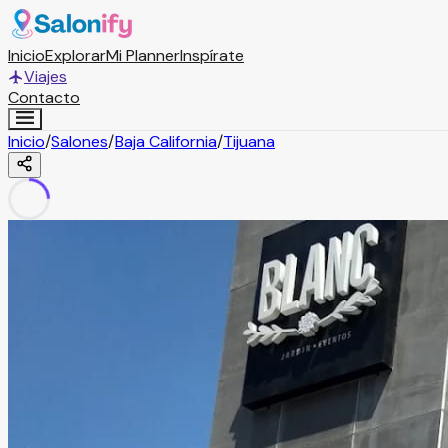
Inicio
Explorar
Mi Planner
Inspírate
Viajes
Contacto
Inicio
/
Salones
/
Baja California
/
Tijuana