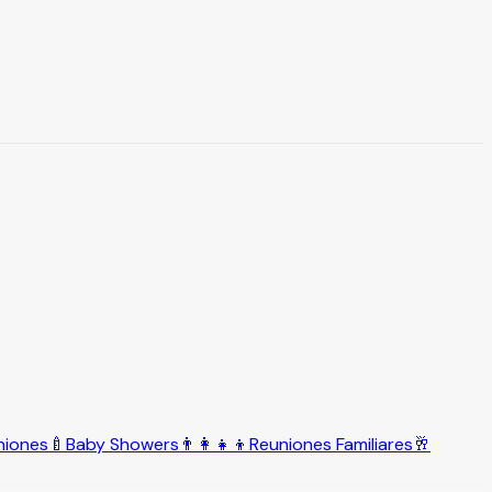
niones
🍼
Baby Showers
👨‍👩‍👧‍👦
Reuniones Familiares
🥂