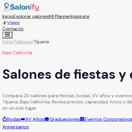
Inicio
Explorar salones
Mi Planner
Inspírate
Viajes
Contacto
Inicio
/
Salones
/
Tijuana
Baja California
Salones de fiestas y
Compara 20 salónes para fiestas, bodas, XV años y evento
Tijuana, Baja California. Revisa precios, capacidad, fotos y 
en un solo lugar.
💍
Bodas
👑
XV Años
🎓
Graduaciones
🏢
Eventos Corporativo
Aniversarios