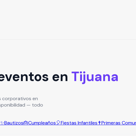
 eventos en
Tijuana
s corporativos en
disponibilidad — todo
s
✨
Bautizos
🎂
Cumpleaños
🎈
Fiestas Infantiles
✝️
Primeras Comu