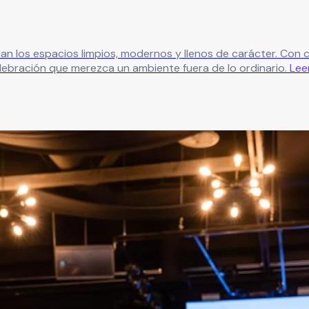
ian los espacios limpios, modernos y llenos de carácter. Con
elebración que merezca un ambiente fuera de lo ordinario.
Lee