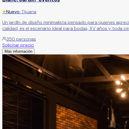
★
Nuevo
•
Tijuana
Un jardín de diseño minimalista pensado para quienes aprec
calidad, es el escenario ideal para bodas, XV años y toda c
350
personas
Solicitar precio
Más información