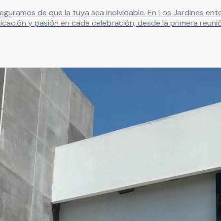
eguramos de que la tuya sea inolvidable. En Los Jardines e
cación y pasión en cada celebración, desde la primera reunión
special, una despedida o un evento corporativo, contamos con
decoración personalizada.
Leer más