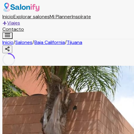
Inicio
Explorar salones
Mi Planner
Inspírate
Viajes
Contacto
Inicio
/
Salones
/
Baja California
/
Tijuana