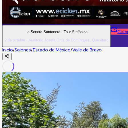
Comp
La Sonora Santanera · Tour Sinfónico
2 de octubre · Auditorio Josefa Ortiz de Domínguez, Querétaro
Inicio
/
Salones
/
Estado de México
/
Valle de Bravo