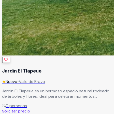
Jardín El Tlapeue
★
Nuevo
•
Valle de Bravo
Jardín El Tlapeue es un hermoso espacio natural rodeado
de árboles y flores, ideal para celebrar momentos
inolvidables en un ambiente lleno de tranquilidad,
0
personas
naturaleza y encanto. Este precioso jardín ofrece el
Solicitar precio
escenario perfecto para bodas, XV años, aniversarios,