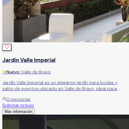
Jardín Valle Imperial
★
Nuevo
•
Valle de Bravo
Jardín Valle Imperial es un elegante jardín para bodas y
salón de eventos ubicado en Valle de Bravo, ideal para
celebrar momentos inolvidables en un entorno exclusivo y
0
personas
rodeado de naturaleza. El recinto ofrece espacios
Solicitar precio
versátiles perfectos para bodas, XV años, aniversarios,
Más información
graduaciones, eventos corporativos y celebraciones
sociales especiales, combinando elegancia, comodidad y
una atmósfera única para cada ocasión. Además, Jardín