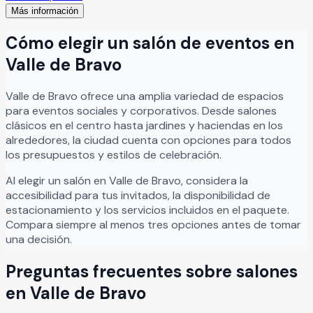
Más información
corporativos y celebraciones sociales especiales, rodeado
de paisajes naturales y una atmósfera sofisticada y
Cómo elegir un salón de eventos en
relajante.
Leer más
Valle de Bravo
Valle de Bravo
ofrece una amplia variedad de espacios
para eventos sociales y corporativos. Desde salones
clásicos en el centro hasta jardines y haciendas en los
alrededores, la ciudad cuenta con opciones para todos
los presupuestos y estilos de celebración.
Al elegir un salón en
Valle de Bravo
, considera la
accesibilidad para tus invitados, la disponibilidad de
estacionamiento y los servicios incluidos en el paquete.
Compara siempre al menos tres opciones antes de tomar
una decisión.
Preguntas frecuentes sobre salones
en
Valle de Bravo