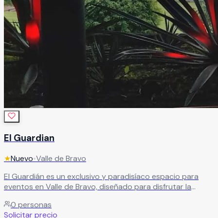
El Guardian
★
Nuevo
•
Valle de Bravo
El Guardián es un exclusivo y paradisíaco espacio para
eventos en Valle de Bravo, diseñado para disfrutar la
perfecta armonía entre elegancia, comodidad y
0
personas
naturaleza. Este hermoso recinto ofrece el escenario ideal
Solicitar precio
para bodas, aniversarios, graduaciones, eventos