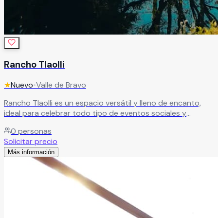
Rancho Tlaolli
★
Nuevo
•
Valle de Bravo
Rancho Tlaolli es un espacio versátil y lleno de encanto,
ideal para celebrar todo tipo de eventos sociales y
empresariales en un ambiente único y memorable. El
0
personas
recinto se adapta a las necesidades de cada celebración,
Solicitar precio
ofreciendo el escenario perfecto para bodas, XV años,
Más información
aniversarios, graduaciones, reuniones corporativas,
convivencias y eventos especiales. En Rancho Tlaolli cada
detalle está pensado para crear experiencias inolvidables,
brindando comodidad, excelente atención y un entorno
ideal para compartir grandes momentos junto a familiares,
amigos o colaboradores.
Leer más