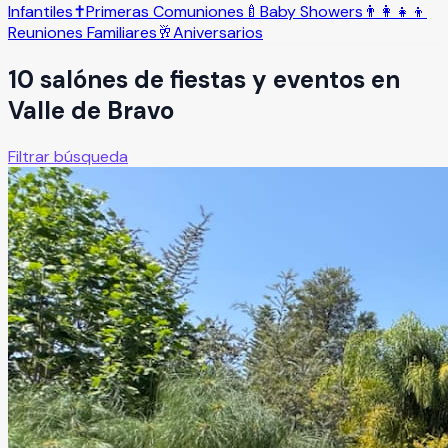
Infantiles
✝️
Primeras Comuniones
🍼
Baby Showers
👨‍👩‍👧‍👦
Reuniones Familiares
🥂
Aniversarios
10
salón
es
de fiestas y eventos en
Valle de Bravo
Filtrar búsqueda