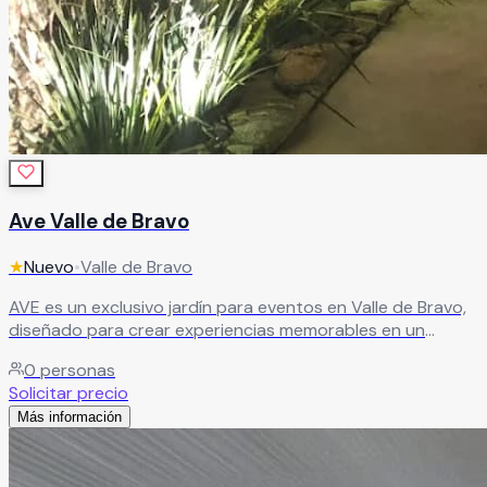
Ave Valle de Bravo
★
Nuevo
•
Valle de Bravo
AVE es un exclusivo jardín para eventos en Valle de Bravo,
diseñado para crear experiencias memorables en un
entorno donde la naturaleza, el bienestar y el
0
personas
entretenimiento se fusionan de manera única. Este
Solicitar precio
moderno venue cuenta con instalaciones y servicios
Más información
completos, además de villa para huéspedes, ofreciendo el
espacio ideal para bodas, aniversarios, graduaciones,
eventos corporativos y celebraciones sociales de 100