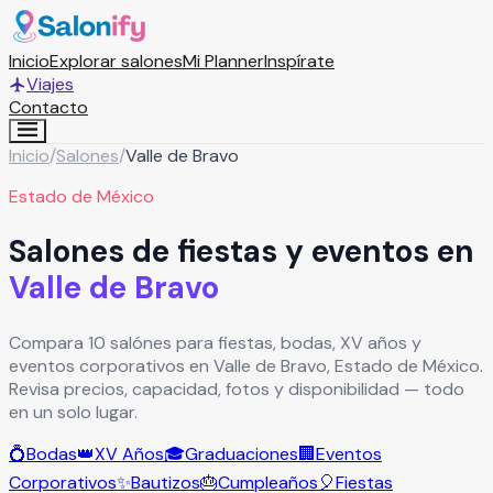
Inicio
Explorar salones
Mi Planner
Inspírate
Viajes
Contacto
Inicio
/
Salones
/
Valle de Bravo
Estado de México
Salones de fiestas y eventos en
Valle de Bravo
Compara 10 salónes para fiestas, bodas, XV años y
eventos corporativos en Valle de Bravo, Estado de México.
Revisa precios, capacidad, fotos y disponibilidad — todo
en un solo lugar.
💍
Bodas
👑
XV Años
🎓
Graduaciones
🏢
Eventos
Corporativos
✨
Bautizos
🎂
Cumpleaños
🎈
Fiestas