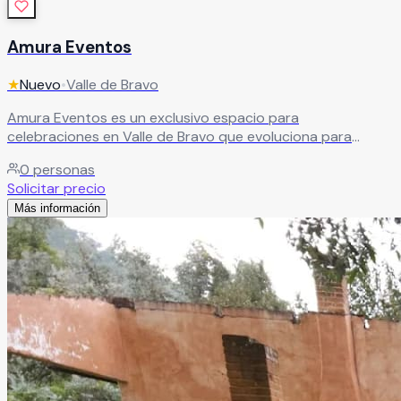
Amura Eventos
★
Nuevo
•
Valle de Bravo
Amura Eventos es un exclusivo espacio para
celebraciones en Valle de Bravo que evoluciona para
ofrecer una experiencia de lujo natural, sofisticación y
0
personas
momentos inolvidables. Actualmente en proceso de
Solicitar precio
transformación y renovación, Amura Eventos prepara un
Más información
concepto único rodeado de naturaleza y elegancia, ideal
para bodas, aniversarios, eventos sociales y celebraciones
especiales llenas de estilo y exclusividad.
Leer más