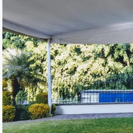
hasta 800 personas. También dispone de amplio
estacionamiento para mayor comodidad de todos los
invitados. AVE va más allá de ser un recinto para eventos;
es un espacio creado para adaptarse a las necesidades y
estilo de cada celebración, cuidando cada detalle para
brindar ambientes únicos, acogedores y llenos de armonía.
Leer más