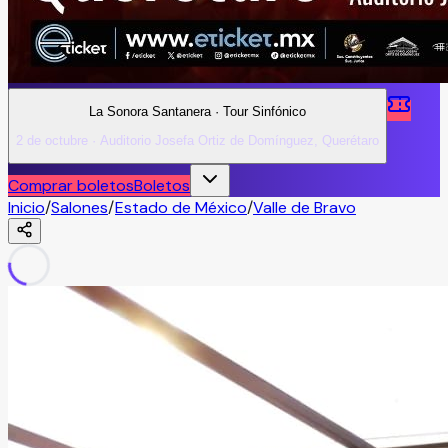
La Sonora Santanera · Tour Sinfónico
2 de octubre · Auditorio Josefa Ortiz de Domínguez, Querétaro
Comprar boletos
Boletos
Inicio
/
Salones
/
Estado de México
/
Valle de Bravo