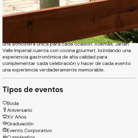
salón de eventos ubicado en Valle de Bravo, ideal para
celebrar momentos inolvidables en un entorno exclusivo y
rodeado de naturaleza. El recinto ofrece espacios
versátiles perfectos para bodas, XV años, aniversarios,
graduaciones, eventos corporativos y celebraciones
sociales especiales, combinando elegancia, comodidad y
una atmósfera única para cada ocasión. Además, Jardín
Valle Imperial cuenta con cocina gourmet, brindando una
experiencia gastronómica de alta calidad para
complementar cada celebración y hacer de cada evento
una experiencia verdaderamente memorable.
Tipos de eventos
Boda
Aniversario
XV Años
Graduación
Evento Corporativo
Cumpleaños