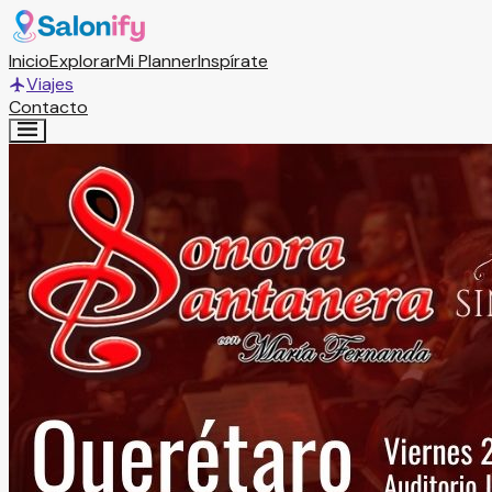
Inicio
Explorar
Mi Planner
Inspírate
Viajes
Contacto