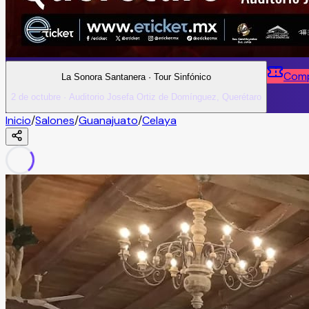
Comp
La Sonora Santanera · Tour Sinfónico
2 de octubre · Auditorio Josefa Ortiz de Domínguez, Querétaro
Inicio
/
Salones
/
Guanajuato
/
Celaya