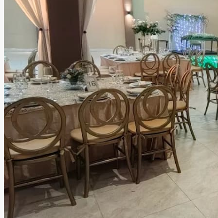
Anlar Salón De Eventos
León, Guanajuato
Salón
Información
El lugar perfecto para tu evento. Anlar ofrece un espacio
ideal para celebrar momentos únicos con estilo,
comodidad y atención en cada detalle.
Tipos de eventos