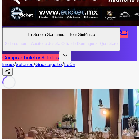
La Sonora Santanera · Tour Sinfónico
2 de octubre · Auditorio Josefa Ortiz de Domínguez, Querétaro
Comprar boletos
Boletos
Inicio
/
Salones
/
Guanajuato
/
León