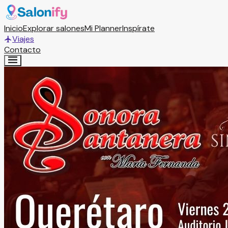
Inicio
Explorar salones
Mi Planner
Inspírate
Viajes
Contacto