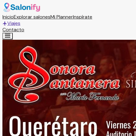
Inicio
Explorar salones
Mi Planner
Inspírate
Viajes
Contacto