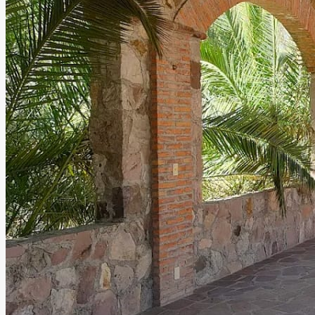
Hacienda Claustro Santa
Fe
León, Guanajuato
Hacienda
Información
Hacienda Claustro Santa Fe es un espacio especializado
en la creación de eventos extraordinarios. Ofrece una
hacienda espectacular ideal para bodas, aniversarios y
eventos corporativos, con servicio integral que incluye
organización profesional, banquete propio y atención a