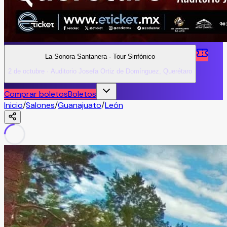
La Sonora Santanera · Tour Sinfónico
2 de octubre · Auditorio Josefa Ortiz de Domínguez, Querétaro
Comprar boletos
Boletos
Inicio
/
Salones
/
Guanajuato
/
León