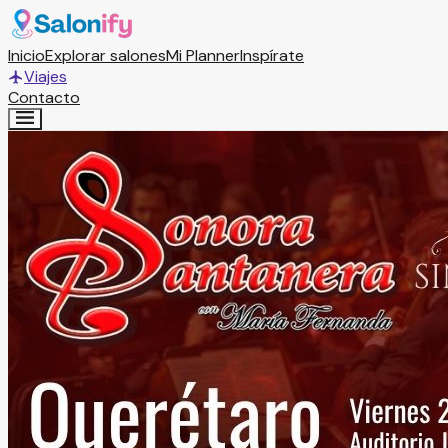
Inicio
Explorar salones
Mi Planner
Inspírate
Viajes
Contacto