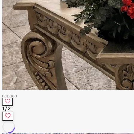
1
/
3