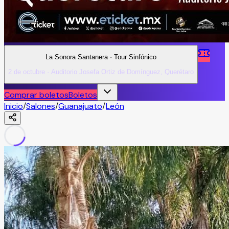
La Sonora Santanera · Tour Sinfónico
2 de octubre · Auditorio Josefa Ortiz de Domínguez, Querétaro
Comprar boletos
Boletos
Inicio
/
Salones
/
Guanajuato
/
León