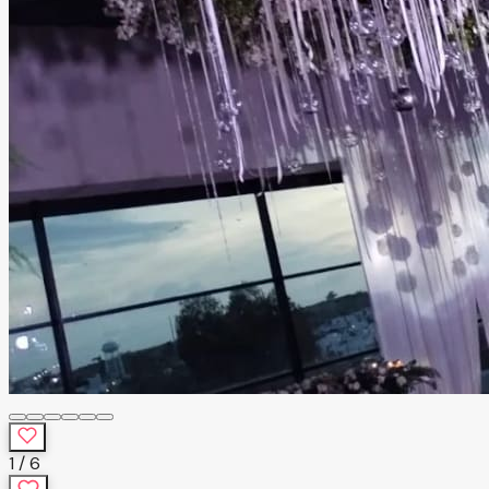
1
/
6