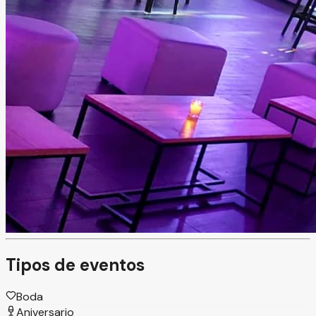
Salón Solaz
León, Guanajuato
Salón
Información
Recinto para eventos en León, Guanajuato, que ofrece
solución integral mediante alianzas con proveedores,
facilitando la planeación completa. Cuenta con espacio
privado para ceremonia civil o uso exclusivo de la novia,
además de menús personalizados. Ideal para eventos
sociales que buscan organización, comodidad y atención
a cada detalle.
Tipos de eventos
Boda
Aniversario