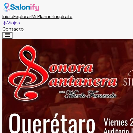
Inicio
Explorar
Mi Planner
Inspírate
Viajes
Contacto