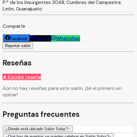
P.º de los Insurgentes 3048, Cumbres del Campestre,
León, Guanajuato
Compartir
Twitter
WhatsApp
Facebook
Reportar salón
Reseñas
★ Escribir reseña
Aún no hay reseñas para este salón. ¡Sé el primero en
opinar!
Preguntas frecuentes
¿Dónde está ubicado Salón Solaz?
+
¿Qué tipo de eventos se pueden celebrar en Salón Solaz?
+