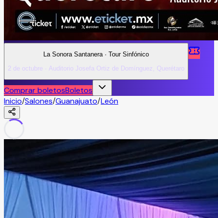
La Sonora Santanera · Tour Sinfónico
2 de octubre · Auditorio Josefa Ortiz de Domínguez, Querétaro
Comprar boletos
Boletos
Inicio
/
Salones
/
Guanajuato
/
León