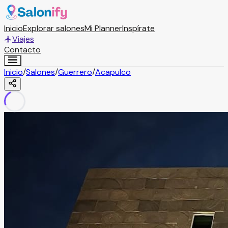
Inicio
Explorar salones
Mi Planner
Inspírate
Viajes
Contacto
Inicio
/
Salones
/
Guerrero
/
Acapulco