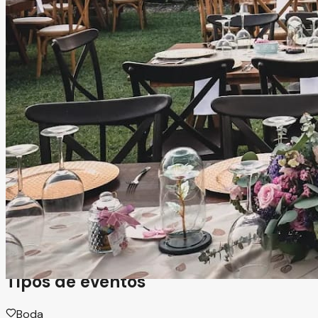
Casamar Acapulco
Acapulco, Guerrero
Jardín, Hotel
Información
En Casamar encontrarás el escenario ideal para tu
celebración: un hermoso jardín, la brisa del mar y un
ambiente único para disfrutar junto a familia y amigos. Un
espacio pensado para crear momentos inolvidables en un
entorno relajado y lleno de encanto.
Tipos de eventos
Boda