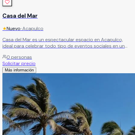
Casa del Mar
★
Nuevo
•
Acapulco
Casa del Mar es un espectacular espacio en Acapulco,
ideal para celebrar todo tipo de eventos sociales en un
entorno lleno de encanto. Si estás planeando una boda
0
personas
mágica como siempre la has soñado, aquí encontrarás el
Solicitar precio
lugar perfecto para hacerla realidad.
Leer más
Más información