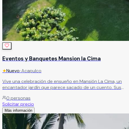
Eventos y Banquetes Mansion la Cima
★
Nuevo
•
Acapulco
Vive una celebración de ensueño en Mansión La Cima, un
encantador jardín que parece sacado de un cuento. Sus
impecables áreas verdes y la impresionante vista a la bahía
0
personas
de Santa Lucía crean el ambiente perfecto para un evento
Solicitar precio
verdaderamente especial.
Leer más
Más información