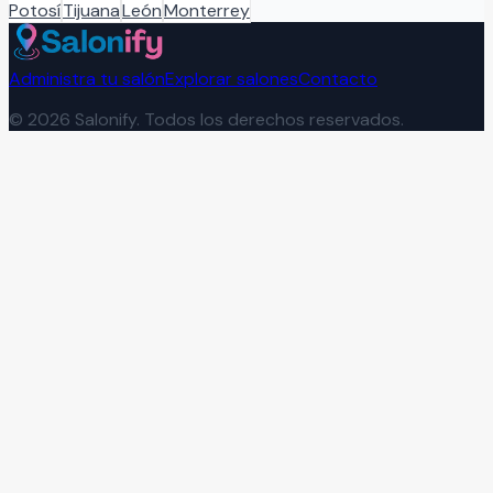
Potosí
Tijuana
León
Monterrey
Administra tu salón
Explorar salones
Contacto
©
2026
Salonify. Todos los derechos reservados.