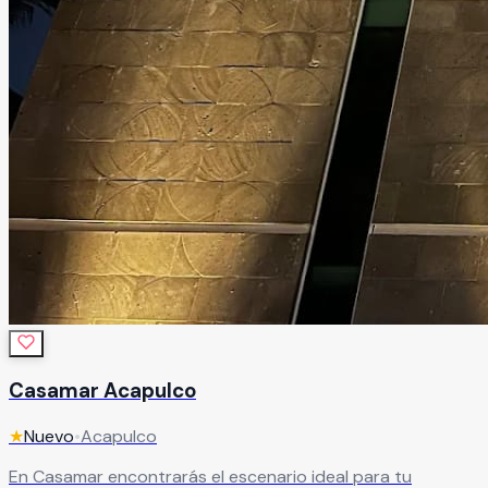
Casamar Acapulco
★
Nuevo
•
Acapulco
En Casamar encontrarás el escenario ideal para tu