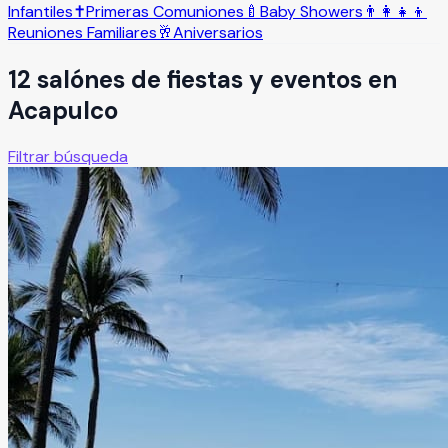
Infantiles
✝️
Primeras Comuniones
🍼
Baby Showers
👨‍👩‍👧‍👦
Reuniones Familiares
🥂
Aniversarios
12
salón
es
de fiestas y eventos en
Acapulco
Filtrar búsqueda