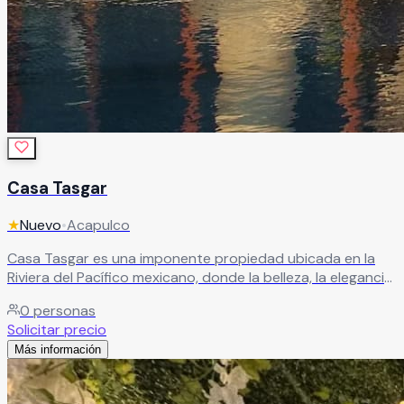
Casa Tasgar
★
Nuevo
•
Acapulco
Casa Tasgar es una imponente propiedad ubicada en la
Riviera del Pacífico mexicano, donde la belleza, la elegancia
y el buen gusto se combinan con un ambiente cálido y
0
personas
acogedor que distingue a la región. Un espacio único que
Solicitar precio
ofrece el escenario perfecto para eventos sofisticados,
Más información
rodeados de estilo, confort y una atmósfera inolvidable.
Leer más