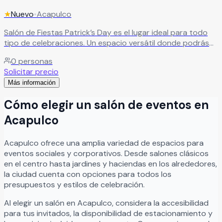
★
Nuevo
•
Acapulco
Salón de Fiestas Patrick’s Day es el lugar ideal para todo
tipo de celebraciones. Un espacio versátil donde podrás
disfrutar de tu evento en un ambiente cómodo y divertido.
0
personas
Además, cuenta con alberca, perfecta para darle un toque
Solicitar precio
especial y diferente a tu festejo.
Leer más
Más información
Cómo elegir un salón de eventos en
Acapulco
Acapulco
ofrece una amplia variedad de espacios para
eventos sociales y corporativos. Desde salones clásicos
en el centro hasta jardines y haciendas en los alrededores,
la ciudad cuenta con opciones para todos los
presupuestos y estilos de celebración.
Al elegir un salón en
Acapulco
, considera la accesibilidad
para tus invitados, la disponibilidad de estacionamiento y