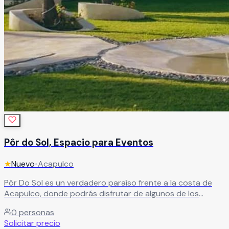
Pôr do Sol, Espacio para Eventos
★
Nuevo
•
Acapulco
Pôr Do Sol es un verdadero paraíso frente a la costa de
Acapulco, donde podrás disfrutar de algunos de los
atardeceres más espectaculares del país. Su ubicación
0
personas
privilegiada crea un ambiente de paz y belleza natural,
Solicitar precio
rodeado de áreas verdes y palmeras que realzan cada