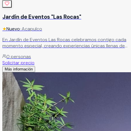
Jardín de Eventos "Las Rocas"
★
Nuevo
•
Acapulco
En Jardín de Eventos Las Rocas celebramos contigo cada
momento especial, creando experiencias únicas llenas de
significado. Tu estilo encuentra aquí el escenario perfecto,
0
personas
diseñado para hacer de tu evento algo verdaderamente
Solicitar precio
inolvidable.
Leer más
Más información