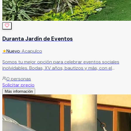
Duranta Jardín de Eventos
★
Nuevo
•
Acapulco
Somos tu mejor opción para celebrar eventos sociales
inolvidables. Bodas, XV años, bautizos y más, con el
servicio y la atención que harán de tu celebración un
0
personas
momento único.
Leer más
Solicitar precio
Más información