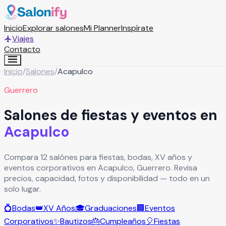
Inicio
Explorar salones
Mi Planner
Inspírate
Viajes
Contacto
Inicio
/
Salones
/
Acapulco
Guerrero
Salones de fiestas y eventos en
Acapulco
Compara 12 salónes para fiestas, bodas, XV años y
eventos corporativos en Acapulco, Guerrero. Revisa
precios, capacidad, fotos y disponibilidad — todo en un
solo lugar.
💍
Bodas
👑
XV Años
🎓
Graduaciones
🏢
Eventos
Corporativos
✨
Bautizos
🎂
Cumpleaños
🎈
Fiestas