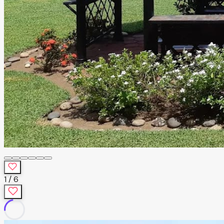
1
/
6