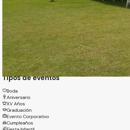
Acapulco, Guerrero
Salón, Jardín
Información
En Zamma entendemos que cada evento tiene un
propósito especial, por eso ofrecemos salones diseñados
para adaptarse a tus necesidades. Nuestros espacios
combinan funcionalidad, comodidad y un ambiente
distintivo que eleva cualquier tipo de reunión.
Tipos de eventos
Boda
Aniversario
XV Años
Graduación
Evento Corporativo
Cumpleaños
Fiesta Infantil