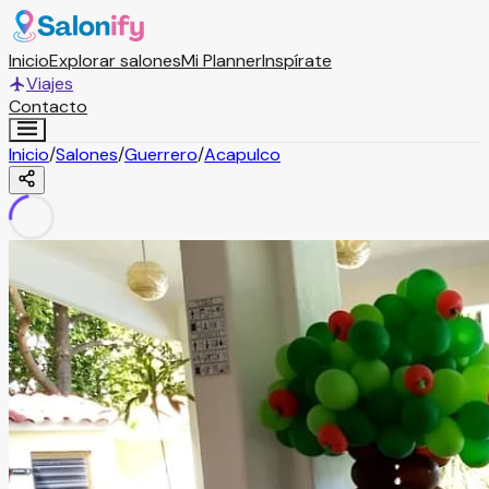
Inicio
Explorar salones
Mi Planner
Inspírate
Viajes
Contacto
Inicio
/
Salones
/
Guerrero
/
Acapulco