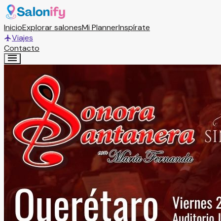
Inicio
Explorar salones
Mi Planner
Inspírate
Viajes
Contacto