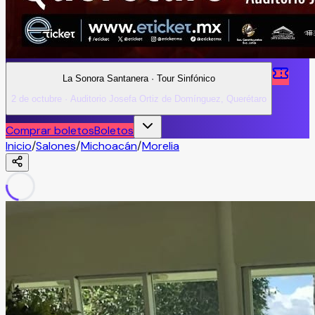
La Sonora Santanera · Tour Sinfónico
2 de octubre · Auditorio Josefa Ortiz de Domínguez, Querétaro
Comprar boletos
Boletos
Inicio
/
Salones
/
Michoacán
/
Morelia