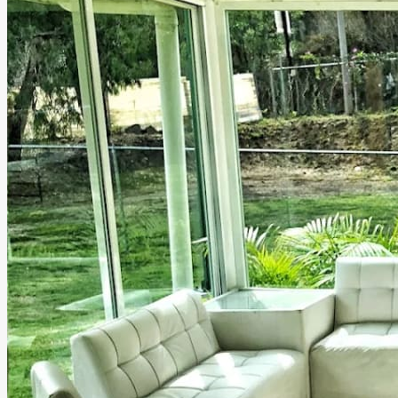
Petit Comité Salon y Jardín
de Eventos
Morelia, Michoacán
Salón, Jardín
Hasta
200
personas
Información