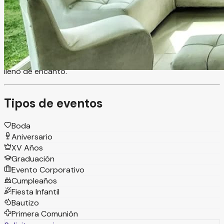
Petit Comité es un salón y jardín de eventos en Morelia,
Michoacán, ideal para celebraciones sociales en un
ambiente íntimo y acogedor, con capacidad para 150 a
200 personas, es el espacio perfecto para crear
momentos especiales en un entorno cómodo, versátil y
lleno de encanto.
Tipos de eventos
Boda
Aniversario
XV Años
Graduación
Evento Corporativo
Cumpleaños
Fiesta Infantil
Bautizo
Primera Comunión