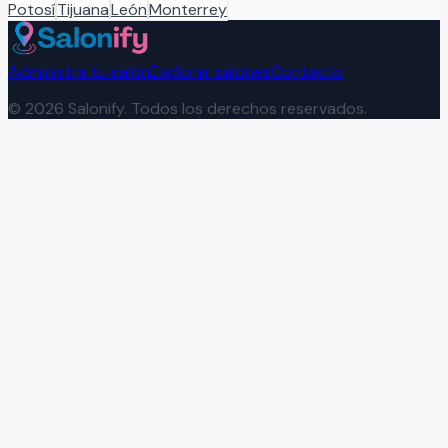
Potosí
Tijuana
León
Monterrey
Administra tu salón
Explorar salones
Contacto
©
2026
Salonify. Todos los derechos reservados.