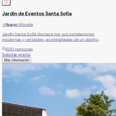
Jardín de Eventos Santa Sofía
★
Nuevo
•
Morelia
Jardín Santa Sofía destaca por sus instalaciones
modernas y versátiles, acompañadas de un diseño
arquitectónico imponente que lo hace único. Un espacio
600
personas
pensado para celebrar bodas con estilo y distinción. Aquí
Solicitar precio
vivirás una experiencia inigualable, rodeado de un
Más información
ambiente donde la excelencia se percibe en cada detalle,
creando el escenario perfecto para un evento
verdaderamente memorable.
Leer más