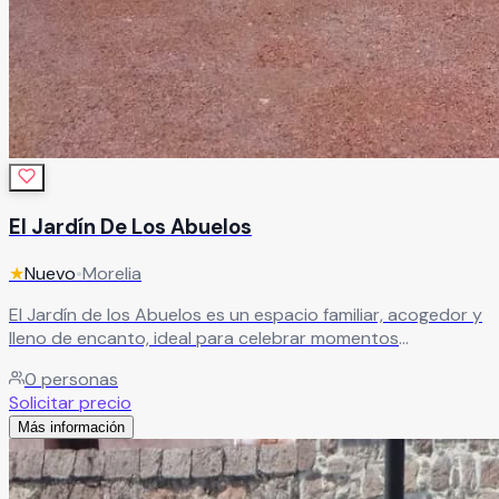
El Jardín De Los Abuelos
★
Nuevo
•
Morelia
El Jardín de los Abuelos es un espacio familiar, acogedor y
lleno de encanto, ideal para celebrar momentos
especiales. Sus amplias y cómodas instalaciones combinan
0
personas
lo mejor de un salón con jardín, creando el escenario
Solicitar precio
perfecto para tu evento. Sus hermosos espacios brindan
Más información
un ambiente mágico donde podrás recibir a tus seres
queridos y vivir una celebración única e inolvidable.
Leer más