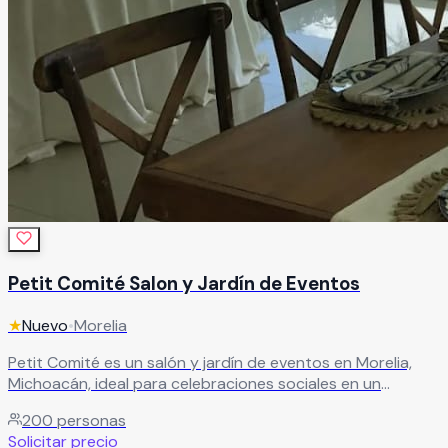
Petit Comité Salon y Jardín de Eventos
★
Nuevo
•
Morelia
Petit Comité es un salón y jardín de eventos en Morelia,
Michoacán, ideal para celebraciones sociales en un
ambiente íntimo y acogedor, con capacidad para 150 a
200
personas
200 personas, es el espacio perfecto para crear
Solicitar precio
momentos especiales en un entorno cómodo, versátil y