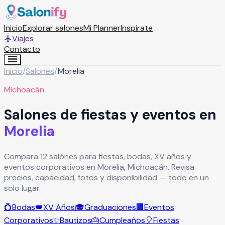
Inicio
Explorar salones
Mi Planner
Inspírate
Viajes
Contacto
Inicio
/
Salones
/
Morelia
Michoacán
Salones de fiestas y eventos en
Morelia
Compara 12 salónes para fiestas, bodas, XV años y
eventos corporativos en Morelia, Michoacán. Revisa
precios, capacidad, fotos y disponibilidad — todo en un
solo lugar.
💍
Bodas
👑
XV Años
🎓
Graduaciones
🏢
Eventos
Corporativos
✨
Bautizos
🎂
Cumpleaños
🎈
Fiestas