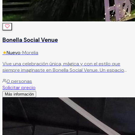
Bonella Social Venue
★
Nuevo
•
Morelia
Vive una celebración única, mágica y con el estilo que
siempre imaginaste en Bonella Social Venue. Un espacio
diseñado para realzar cada momento importante y
0
personas
convertirlo en una experiencia inolvidable. Sus increíbles
Solicitar precio
instalaciones crean el ambiente perfecto para que tu
Más información
evento destaque y se convierta en un recuerdo que
marcará un antes y un después.
Leer más