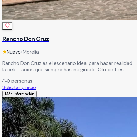
Rancho Don Cruz
★
Nuevo
•
Morelia
Rancho Don Cruz es el escenario ideal para hacer realidad
la celebración que siempre has imaginado. Ofrece tres
hermosos espacios que se adaptan a distintos estilos,
0
personas
todos rodeados de un entorno natural que realza cada
Solicitar precio
momento. Su servicio elegante, sofisticado y de alto nivel
Más información
se percibe desde el primer instante, brindando una
experiencia única donde cada detalle está pensado para
crear un evento verdaderamente inolvidable.
Leer más