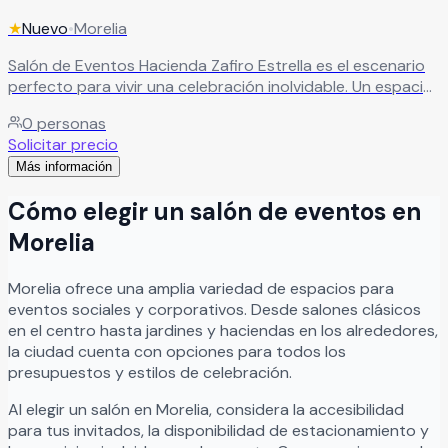
★
Nuevo
•
Morelia
Salón de Eventos Hacienda Zafiro Estrella es el escenario
perfecto para vivir una celebración inolvidable. Un espacio
diseñado para hacer realidad ese día especial, tal como
0
personas
siempre lo imaginaste. Aquí encontrarás el ambiente ideal
Solicitar precio
para disfrutar cada momento y crear recuerdos que
Más información
durarán toda la vida.
Leer más
Cómo elegir un salón de eventos en
Morelia
Morelia
ofrece una amplia variedad de espacios para
eventos sociales y corporativos. Desde salones clásicos
en el centro hasta jardines y haciendas en los alrededores,
la ciudad cuenta con opciones para todos los
presupuestos y estilos de celebración.
Al elegir un salón en
Morelia
, considera la accesibilidad
para tus invitados, la disponibilidad de estacionamiento y