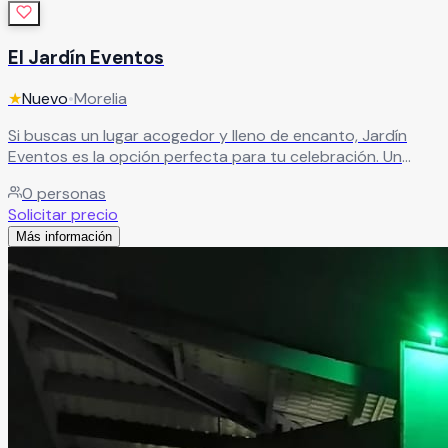
El Jardín Eventos
★
Nuevo
•
Morelia
Si buscas un lugar acogedor y lleno de encanto, Jardín
Eventos es la opción perfecta para tu celebración. Un
espacio que enamora desde el primer momento por su
0
personas
amplitud, su cuidada decoración y su ambiente especial.
Solicitar precio
Leer más
Más información