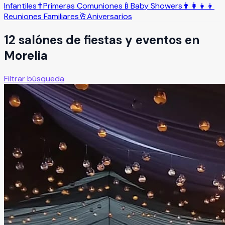
Infantiles
✝️
Primeras Comuniones
🍼
Baby Showers
👨‍👩‍👧‍👦
Reuniones Familiares
🥂
Aniversarios
12
salón
es
de fiestas y eventos en
Morelia
Filtrar búsqueda