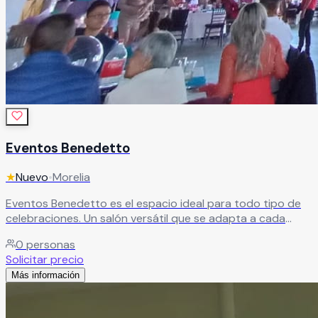
Eventos Benedetto
★
Nuevo
•
Morelia
Eventos Benedetto es el espacio ideal para todo tipo de
celebraciones. Un salón versátil que se adapta a cada
ocasión, creando el ambiente perfecto para hacer de tu
0
personas
evento un momento especial e inolvidable.
Leer más
Solicitar precio
Más información