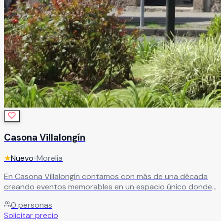
Casona Villalongín
★
Nuevo
•
Morelia
En Casona Villalongín contamos con más de una década
creando eventos memorables en un espacio único donde
la historia y la elegancia se encuentran. Ubicados en el
0
personas
corazón de Morelia, a pocos pasos del Acueducto y Las
Solicitar precio
Tarascas, ofrecemos un entorno excepcional para todo