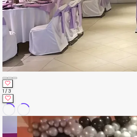
1
/
3