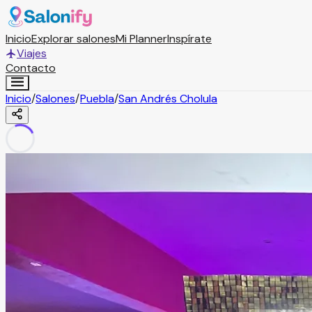
Inicio
Explorar salones
Mi Planner
Inspírate
Viajes
Contacto
Inicio
/
Salones
/
Puebla
/
San Andrés Cholula