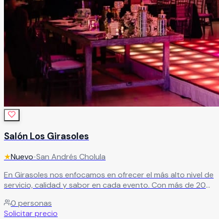
Salón Los Girasoles
★
Nuevo
•
San Andrés Cholula
En Girasoles nos enfocamos en ofrecer el más alto nivel de
servicio, calidad y sabor en cada evento. Con más de 20
años de experiencia, nos especializamos en crear
0
personas
experiencias memorables, superando las expectativas de
Solicitar precio
nuestros clientes en cada celebración.
Leer más