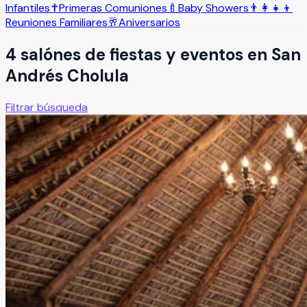
Infantiles
✝️
Primeras Comuniones
🍼
Baby Showers
👨‍👩‍👧‍👦
Reuniones Familiares
🥂
Aniversarios
4
salón
es
de fiestas y eventos en
San
Andrés Cholula
Filtrar búsqueda