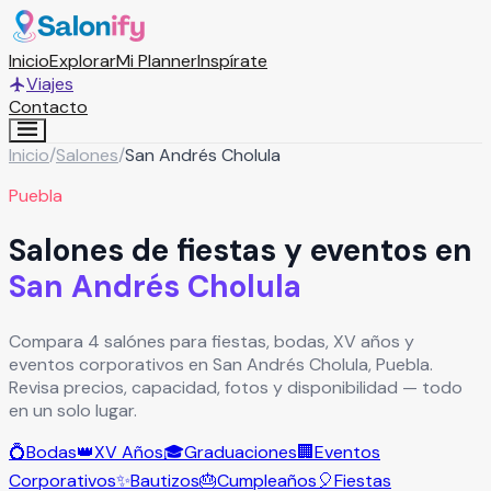
Inicio
Explorar
Mi Planner
Inspírate
Viajes
Contacto
Inicio
/
Salones
/
San Andrés Cholula
Puebla
Salones de fiestas y eventos en
San Andrés Cholula
Compara 4 salónes para fiestas, bodas, XV años y
eventos corporativos en San Andrés Cholula, Puebla.
Revisa precios, capacidad, fotos y disponibilidad — todo
en un solo lugar.
💍
Bodas
👑
XV Años
🎓
Graduaciones
🏢
Eventos
Corporativos
✨
Bautizos
🎂
Cumpleaños
🎈
Fiestas