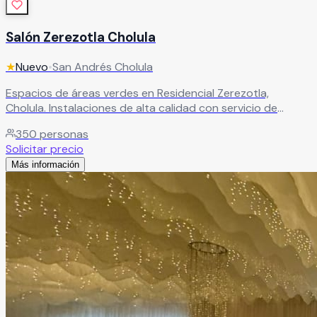
Salón Zerezotla Cholula
★
Nuevo
•
San Andrés Cholula
Espacios de áreas verdes en Residencial Zerezotla,
Cholula. Instalaciones de alta calidad con servicio de
primera para bodas y eventos en la histórica zona de
350
personas
Cholula.
Leer más
Solicitar precio
Más información