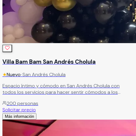
Villa Bam Bam San Andrés Cholula
★
Nuevo
•
San Andrés Cholula
Espacio íntimo y cómodo en San Andrés Cholula con
todos los servicios para hacer sentir cómodos a los
invitados. Excelente recuerdo garantizado para cada
200
personas
celebración.
Leer más
Solicitar precio
Más información