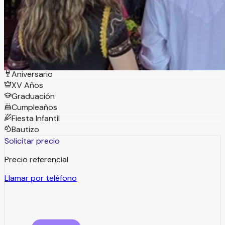
tú evento en Querétaro.
Tipos de eventos
Boda
Aniversario
XV Años
Graduación
Cumpleaños
Fiesta Infantil
Bautizo
Solicitar precio
Precio referencial
Llamar por teléfono