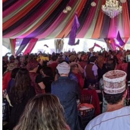
El Batán Eventos
Corregidora, Querétaro
Jardín
Hasta
1200
personas
Información
El Jardín de Eventos más bello, exclusivo y adecuado para