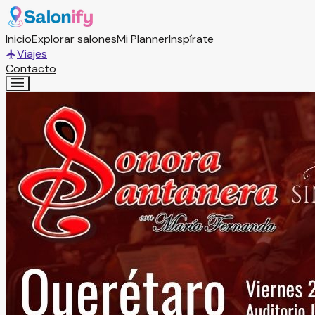
Inicio
Explorar salones
Mi Planner
Inspírate
Viajes
Contacto