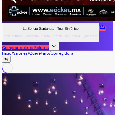
La Sonora Santanera · Tour Sinfónico
2 de octubre · Auditorio Josefa Ortiz de Domínguez, Querétaro
Comprar boletos
Boletos
Inicio
/
Salones
/
Querétaro
/
Corregidora