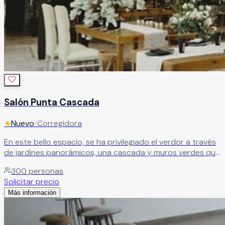
Salón Punta Cascada
★
Nuevo
•
Corregidora
En este bello espacio, se ha privilegiado el verdor a través
de jardines panorámicos, una cascada y muros verdes que
generan armonía y bienestar en el ambiente. Su diseño
300
personas
vanguardista y la versatilidad de sus instalaciones les
Solicitar precio
permitirán disfrutar de un evento inolvidable. El cambio de
Más información
estación hace sentir el paso del tiempo.
Leer más