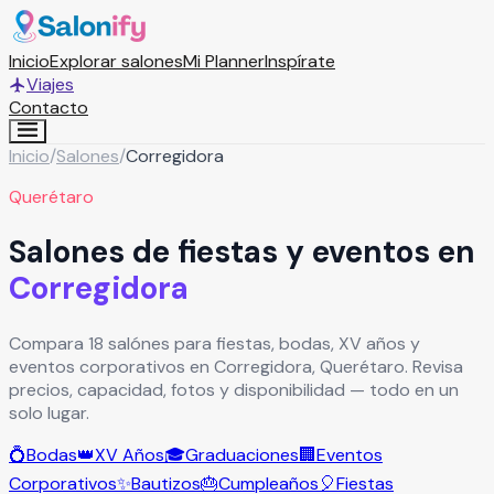
Inicio
Explorar salones
Mi Planner
Inspírate
Viajes
Contacto
Inicio
/
Salones
/
Corregidora
Querétaro
Salones de fiestas y eventos en
Corregidora
Compara 18 salónes para fiestas, bodas, XV años y
eventos corporativos en Corregidora, Querétaro. Revisa
precios, capacidad, fotos y disponibilidad — todo en un
solo lugar.
💍
Bodas
👑
XV Años
🎓
Graduaciones
🏢
Eventos
Corporativos
✨
Bautizos
🎂
Cumpleaños
🎈
Fiestas