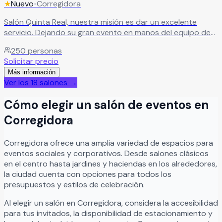
★
Nuevo
•
Corregidora
Salón Quinta Real, nuestra misión es dar un excelente
servicio. Dejando su gran evento en manos del equipo de
profesionales de Quinta Real, podrán tener la seguridad de
250
personas
todo saldrá tal y como lo planearon.
Leer más
Solicitar precio
Más información
Ver los
18
salones →
Cómo elegir un salón de eventos en
Corregidora
Corregidora
ofrece una amplia variedad de espacios para
eventos sociales y corporativos. Desde salones clásicos
en el centro hasta jardines y haciendas en los alrededores,
la ciudad cuenta con opciones para todos los
presupuestos y estilos de celebración.
Al elegir un salón en
Corregidora
, considera la accesibilidad
para tus invitados, la disponibilidad de estacionamiento y