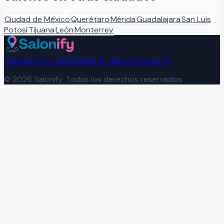
Ciudad de México
Querétaro
Mérida
Guadalajara
San Luis
Potosí
Tijuana
León
Monterrey
Administra tu salón
Explorar salones
Contacto
©
2026
Salonify. Todos los derechos reservados.