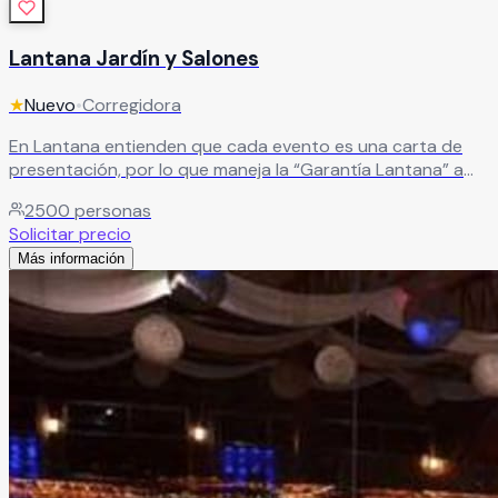
Lantana Jardín y Salones
★
Nuevo
•
Corregidora
En Lantana entienden que cada evento es una carta de
presentación, por lo que maneja la “Garantía Lantana” a
través de sus paquetes todo incluido poniendo a
2500
personas
disposición de los novios todo su personal certificado,
Solicitar precio
correspondiendo la confianza de poner en sus manos tan
Más información
importante evento en sus vidas.
Leer más