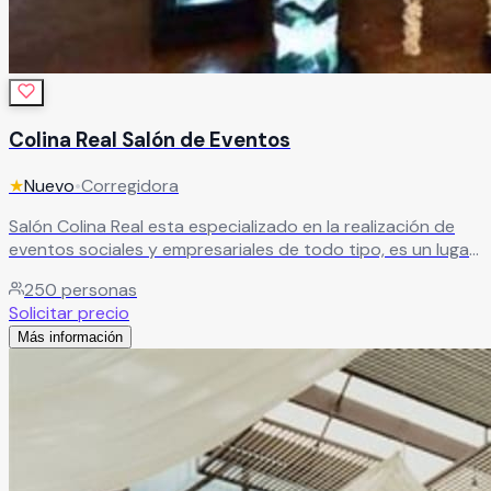
Colina Real Salón de Eventos
★
Nuevo
•
Corregidora
Salón Colina Real esta especializado en la realización de
eventos sociales y empresariales de todo tipo, es un lugar
bonito y elegante que se adapta fácilmente a tu evento
250
personas
de ensueño. Encontrarán no solo un espacio romántico y
Solicitar precio
de buen gusto, si no, un lugar ideal para eventos
Más información
especiales, ya que cuenta con vista panorámica a la
ciudad y un excelente servicio que lograrán que su evento
sea todo un éxito, mientras ustedes lo disfrutan en
compañía de familiares y amigos.
Leer más