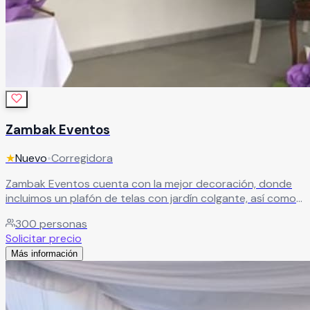
Zambak Eventos
★
Nuevo
•
Corregidora
Zambak Eventos cuenta con la mejor decoración, donde
incluimos un plafón de telas con jardín colgante, así como
luces robóticas. Tenemos una terraza con iluminación
300
personas
vintage. Nuestro jardín está impecable, con cascadas de
Solicitar precio
luces en los muros.
Leer más
Más información