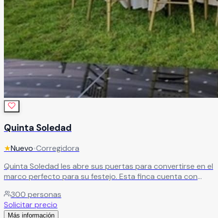
Quinta Soledad
★
Nuevo
•
Corregidora
Quinta Soledad les abre sus puertas para convertirse en el
marco perfecto para su festejo. Esta finca cuenta con
suficiente espacio para recibir a todos sus invitados en
300
personas
total comodidad, ya sea al aire libre, o protegidos de las
Solicitar precio
inclemencias del tiempo.
Leer más
Más información