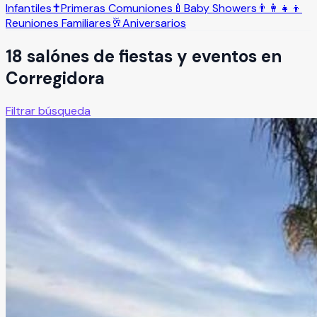
Infantiles
✝️
Primeras Comuniones
🍼
Baby Showers
👨‍👩‍👧‍👦
Reuniones Familiares
🥂
Aniversarios
18
salón
es
de fiestas y eventos en
Corregidora
Filtrar búsqueda