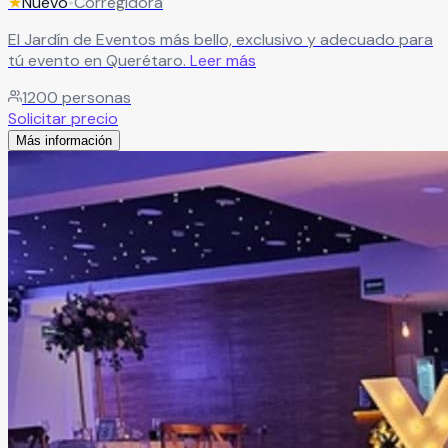
★
Nuevo
•
Corregidora
El Jardín de Eventos más bello, exclusivo y adecuado para
tú evento en Querétaro.
Leer más
1200
personas
Solicitar precio
Más información