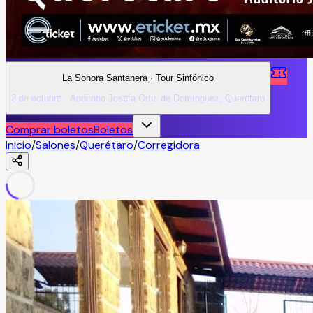
La Sonora Santanera · Tour Sinfónico
2 de octubre · Auditorio Josefa Ortiz de Domínguez, Querétaro
Comprar boletos
Boletos
Inicio
/
Salones
/
Querétaro
/
Corregidora