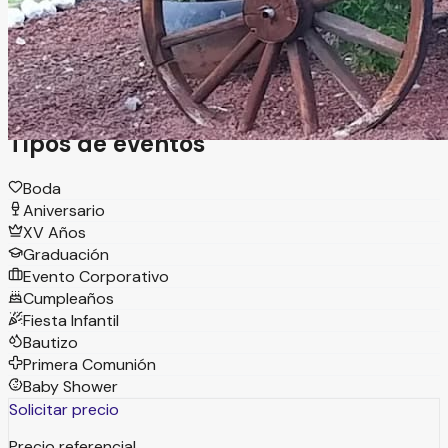
una hermosa vista de la ciudad de Querétaro. Ofrece un
ambiente encantador y único, acompañado de un equipo
que brinda apoyo durante toda la planeación para lograr
una celebración memorable.
Tipos de eventos
Boda
Aniversario
XV Años
Graduación
Evento Corporativo
Cumpleaños
Fiesta Infantil
Bautizo
Primera Comunión
Baby Shower
Solicitar precio
Precio referencial