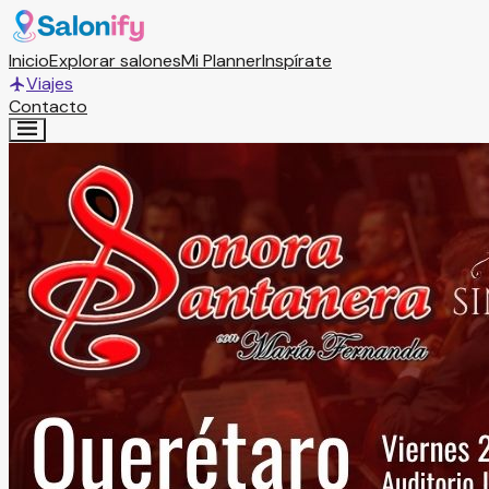
Inicio
Explorar salones
Mi Planner
Inspírate
Viajes
Contacto