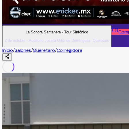
Comp
La Sonora Santanera · Tour Sinfónico
2 de octubre · Auditorio Josefa Ortiz de Domínguez, Querétaro
Inicio
/
Salones
/
Querétaro
/
Corregidora