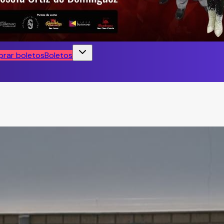
rar boletos
Boletos