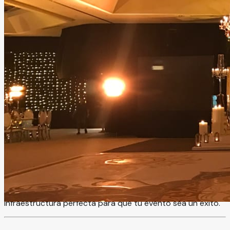
Salón 53
Culiacán, Sinaloa
Salón
Hasta
2999
personas
Información
En Salón 53 convertimos cada ocasión en una experiencia
memorable. Nuestro espacio es ideal para convenciones,
conferencias, expos, reuniones empresariales y eventos
sociales o culturales, adaptándose a todo tipo de
necesidades. Con capacidad desde juntas privadas de 30
personas hasta eventos masivos de hasta 3,000
asistentes, ofrecemos versatilidad, amplitud y la
infraestructura perfecta para que tu evento sea un éxito.