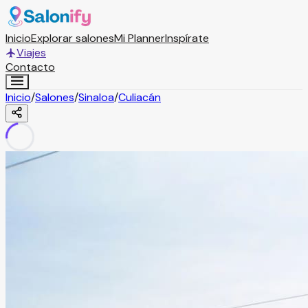
Inicio
Explorar salones
Mi Planner
Inspírate
Viajes
Contacto
Inicio
/
Salones
/
Sinaloa
/
Culiacán