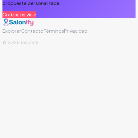
propuesta personalizada.
Cotizar mi viaje
Explorar
Contacto
Términos
Privacidad
©
2026
Salonify