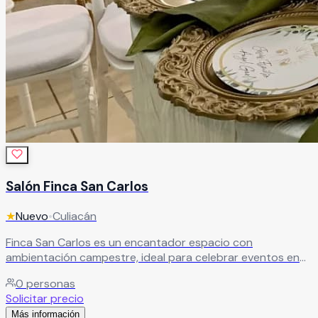
Salón Finca San Carlos
★
Nuevo
•
Culiacán
Finca San Carlos es un encantador espacio con
ambientación campestre, ideal para celebrar eventos en
un entorno natural y relajado. Un lugar perfecto para
0
personas
desconectarse de la rutina y disfrutar de una experiencia
Solicitar precio
diferente sin salir de la ciudad. Aquí, tanto tú como tus
Más información
invitados podrán vivir una celebración única, rodeados de