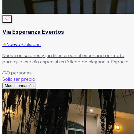
Via Esperanza Eventos
★
Nuevo
•
Culiacán
Nuestros salones y jardines crean el escenario perfecto
para que ese día especial esté lleno de elegancia. Espacios
diseñados para brindar armonía, estilo y el ambiente ideal
0
personas
para una celebración inolvidable.
Leer más
Solicitar precio
Más información