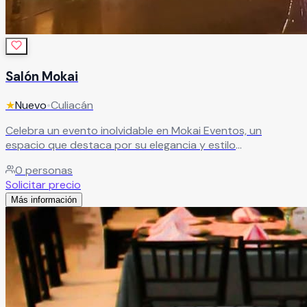
Salón Mokai
★
Nuevo
•
Culiacán
Celebra un evento inolvidable en Mokai Eventos, un
espacio que destaca por su elegancia y estilo
vanguardista, perfecto para realzar los momentos más
0
personas
importantes de tu vida. Su carácter multifuncional le
Solicitar precio
permite adaptarse a distintos tipos de celebraciones,
Más información
ofreciendo versatilidad, diseño y el ambiente ideal para
crear una experiencia única y memorable.
Leer más