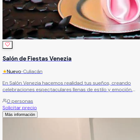
Salón de Fiestas Venezia
★
Nuevo
•
Culiacán
En Salón Venezia hacemos realidad tus sueños, creando
celebraciones espectaculares llenas de estilo y emoción.
Déjate envolver por la elegancia de nuestros espacios,
0
personas
diseñados para resaltar cada momento y hacer de tu
Solicitar precio
evento una experiencia inolvidable.
Leer más
Más información