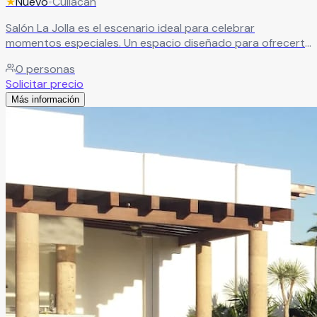
★
Nuevo
•
Culiacán
Salón La Jolla es el escenario ideal para celebrar
momentos especiales. Un espacio diseñado para ofrecerte
todo lo que necesitas y convertir tu evento en una
0
personas
experiencia inolvidable. Con instalaciones y servicios de
Solicitar precio
primer nivel, aquí solo tendrás que preocuparte por
Más información
disfrutar, mientras cada detalle es cuidado para que tu
celebración sea perfecta.
Leer más