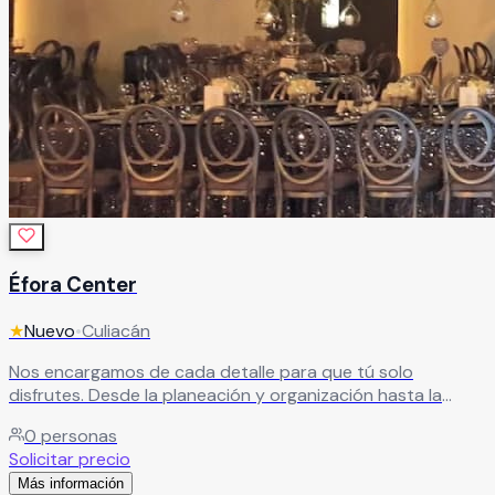
Éfora Center
★
Nuevo
•
Culiacán
Nos encargamos de cada detalle para que tú solo
disfrutes. Desde la planeación y organización hasta la
logística, cuidamos cada momento de tu evento con
0
personas
precisión y dedicación. Vive una celebración sin estrés,
Solicitar precio
donde todo está pensado para que sea perfecto.
Más información
Leer más