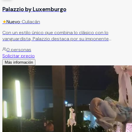
Palazzio by Luxemburgo
★
Nuevo
•
Culiacán
Con un estilo único que combina lo clásico con lo
vanguardista, Palazzio destaca por su imponente
arquitectura y espacios amplios que elevan cualquier
0
personas
celebración. Sus acabados en mármol y molduras
Solicitar precio
elaboradas a mano crean un ambiente sofisticado y lleno
Más información
de carácter.
Leer más