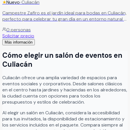
★
Nuevo
•
Culiacán
Campestre Zafiro es el jardín ideal para bodas en Culiacán,
perfecto para celebrar tu gran día en un entorno natural y
lleno de encanto. Un espacio pensado para vivir
0
personas
momentos inolvidables junto a tus seres queridos. Su
Solicitar precio
equipo de profesionales te acompañará en cada paso,
Más información
brindándote asesoría personalizada para definir el estilo y
la decoración de tu evento, asegurando que cada detalle
Cómo elegir un salón de eventos en
refleje exactamente lo que imaginas.
Leer más
Culiacán
Culiacán
ofrece una amplia variedad de espacios para
eventos sociales y corporativos. Desde salones clásicos
en el centro hasta jardines y haciendas en los alrededores,
la ciudad cuenta con opciones para todos los
presupuestos y estilos de celebración.
Al elegir un salón en
Culiacán
, considera la accesibilidad
para tus invitados, la disponibilidad de estacionamiento y
los servicios incluidos en el paquete. Compara siempre al