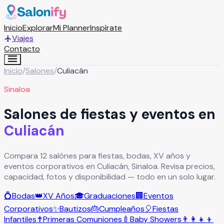
Inicio
Explorar
Mi Planner
Inspírate
Viajes
Contacto
Inicio
/
Salones
/
Culiacán
Sinaloa
Salones de fiestas y eventos en
Culiacán
Compara 12 salónes para fiestas, bodas, XV años y
eventos corporativos en Culiacán, Sinaloa. Revisa precios,
capacidad, fotos y disponibilidad — todo en un solo lugar.
💍
Bodas
👑
XV Años
🎓
Graduaciones
🏢
Eventos
Corporativos
✨
Bautizos
🎂
Cumpleaños
🎈
Fiestas
Infantiles
✝️
Primeras Comuniones
🍼
Baby Showers
👨‍👩‍👧‍👦