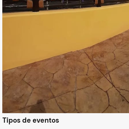
Salón Paraíso San José
Culiacán, Sinaloa
Salón, Jardín
Información
Somos el lugar perfecto para celebrar tus eventos
sociales más especiales. Contamos con un salón principal,
amplios jardines y espacios versátiles que se adaptan a
distintos estilos de celebración. Cada área está pensada
para brindarte comodidad, flexibilidad y el ambiente ideal
para crear momentos inolvidables.
Tipos de eventos