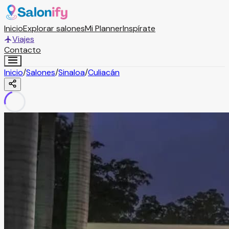
Inicio
Explorar salones
Mi Planner
Inspírate
Viajes
Contacto
Inicio
/
Salones
/
Sinaloa
/
Culiacán