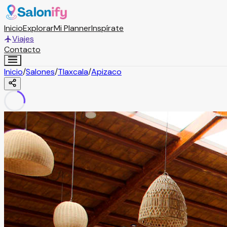
Inicio
Explorar
Mi Planner
Inspírate
Viajes
Contacto
Inicio
/
Salones
/
Tlaxcala
/
Apizaco