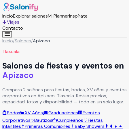
Inicio
Explorar salones
Mi Planner
Inspírate
Viajes
Contacto
Inicio
/
Salones
/
Apizaco
Tlaxcala
Salones de fiestas y eventos en
Apizaco
Compara 2 salónes para fiestas, bodas, XV años y eventos
corporativos en Apizaco, Tlaxcala. Revisa precios,
capacidad, fotos y disponibilidad — todo en un solo lugar.
💍
Bodas
👑
XV Años
🎓
Graduaciones
🏢
Eventos
Corporativos
✨
Bautizos
🎂
Cumpleaños
🎈
Fiestas
Infantiles
✝️
Primeras Comuniones
🍼
Baby Showers
👨‍👩‍👧‍👦