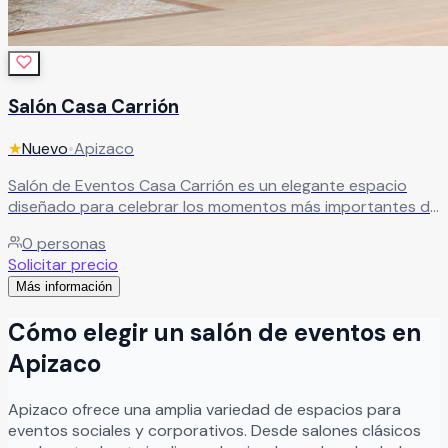
Salón Casa Carrión
★
Nuevo
•
Apizaco
Salón de Eventos Casa Carrión es un elegante espacio
diseñado para celebrar los momentos más importantes de
la vida en un ambiente cálido, especial y lleno de memorias
0
personas
inolvidables. Este recinto es ideal para bodas, XV años,
Solicitar precio
aniversarios, graduaciones, cumpleaños y reuniones
Más información
sociales, ofreciendo instalaciones cómodas y una
atmósfera perfecta para compartir junto a familiares y
Cómo elegir un salón de eventos en
amigos. En Casa Carrión cada evento cuenta una historia
única, y su equipo se dedica a cuidar cada detalle para
Apizaco
crear experiencias memorables llenas de alegría, excelente
atención y momentos especiales que permanecerán para
Apizaco
ofrece una amplia variedad de espacios para
siempre en la memoria de sus invitados.
Leer más
eventos sociales y corporativos. Desde salones clásicos