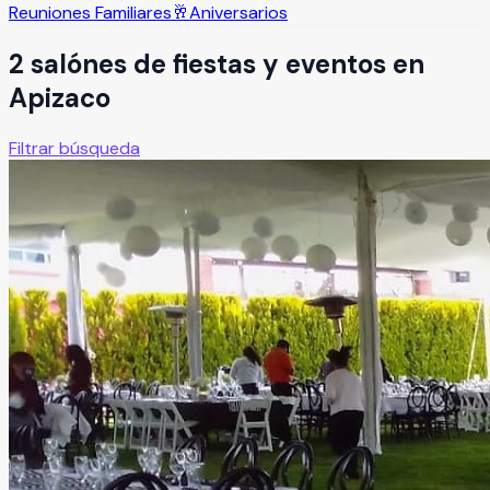
Reuniones Familiares
🥂
Aniversarios
2
salón
es
de fiestas y eventos en
Apizaco
Filtrar búsqueda