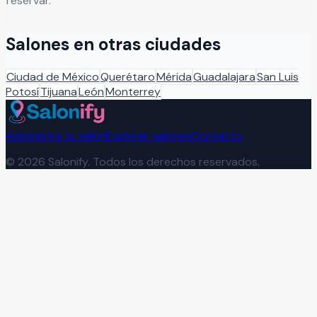
reservar.
Salones en otras ciudades
Ciudad de México
Querétaro
Mérida
Guadalajara
San Luis
Potosí
Tijuana
León
Monterrey
Administra tu salón
Explorar salones
Contacto
©
2026
Salonify. Todos los derechos reservados.