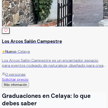
Los Arcos Salón Campestre
★
Nuevo
•
Celaya
Los Arcos Salón Campestre es un encantador espacio
para eventos rodeado de naturaleza, diseñado para crear
celebraciones llenas de magia, elegancia y momentos
0
personas
inolvidables. Su ambiente natural y sus hermosos detalles
Solicitar precio
convierten este recinto en el escenario ideal para bodas,
Más información
bautizos, XV años, aniversarios, reuniones familiares y
celebraciones especiales. En Los Arcos Salón Campestre
Graduaciones
en
Celaya
: lo que
encontrarás una atmósfera cálida y acogedora, perfecta
para compartir experiencias únicas junto a familiares y
debes saber
amigos en un entorno lleno de encanto y tranquilidad.