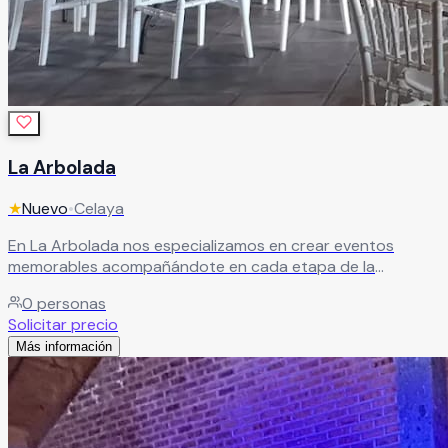
La Arbolada
★
Nuevo
•
Celaya
En La Arbolada nos especializamos en crear eventos
memorables acompañándote en cada etapa de la
planeación para que disfrutes una experiencia única y sin
0
personas
preocupaciones. Con más de 10 años de experiencia
Solicitar precio
organizando celebraciones, ofrecemos un espacio
Más información
encantador y un equipo profesional comprometido en
hacer cada detalle más sencillo, cómodo y especial para ti
y tus invitados.
Leer más