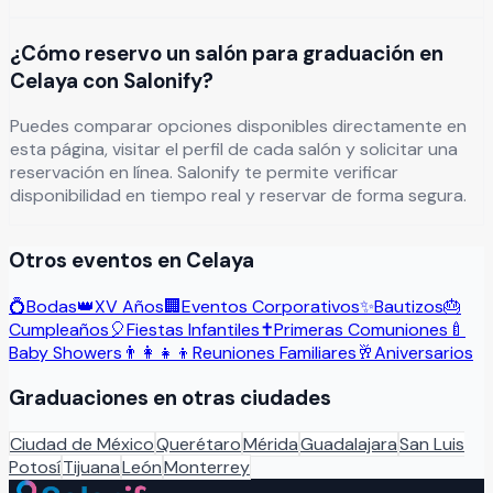
¿Cómo reservo un salón para graduación en
Celaya con Salonify?
Puedes comparar opciones disponibles directamente en
esta página, visitar el perfil de cada salón y solicitar una
reservación en línea. Salonify te permite verificar
disponibilidad en tiempo real y reservar de forma segura.
Otros eventos en
Celaya
💍
Bodas
👑
XV Años
🏢
Eventos Corporativos
✨
Bautizos
🎂
Cumpleaños
🎈
Fiestas Infantiles
✝️
Primeras Comuniones
🍼
Baby Showers
👨‍👩‍👧‍👦
Reuniones Familiares
🥂
Aniversarios
Graduaciones
en otras ciudades
Ciudad de México
Querétaro
Mérida
Guadalajara
San Luis
Potosí
Tijuana
León
Monterrey