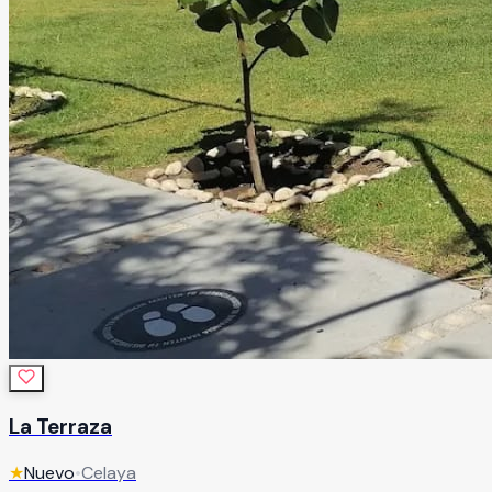
La Terraza
★
Nuevo
•
Celaya