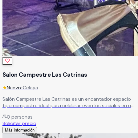
Salon Campestre Las Catrinas
★
Nuevo
•
Celaya
Salón Campestre Las Catrinas es un encantador espacio
tipo campestre ideal para celebrar eventos sociales en un
ambiente natural, relajado y lleno de estilo. Sus
0
personas
instalaciones ofrecen el entorno perfecto para bodas, XV
Solicitar precio
años, cumpleaños, aniversarios, reuniones familiares,
Más información
graduaciones y convivencias especiales, brindando
amplios espacios y una atmósfera acogedora para