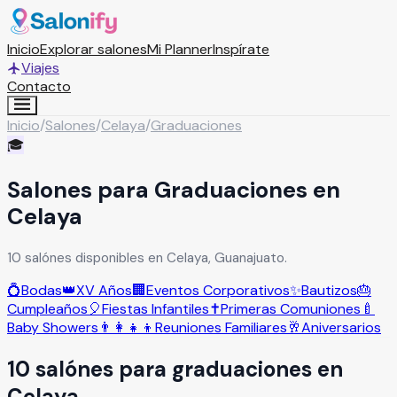
Inicio
Explorar salones
Mi Planner
Inspírate
Viajes
Contacto
Inicio
/
Salones
/
Celaya
/
Graduaciones
🎓
Salones para Graduaciones en
Celaya
10 salónes disponibles en Celaya, Guanajuato.
💍
Bodas
👑
XV Años
🏢
Eventos Corporativos
✨
Bautizos
🎂
Cumpleaños
🎈
Fiestas Infantiles
✝️
Primeras Comuniones
🍼
Baby Showers
👨‍👩‍👧‍👦
Reuniones Familiares
🥂
Aniversarios
10
salón
es
para
graduaciones
en
Celaya