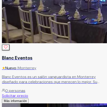
Blanc Eventos
★
Nuevo
•
Monterrey
Blanc Eventos es un salón vanguardista en Monterrey
diseñado para celebraciones que merecen lo mejor. Su
amplio salón principal, la vibrante pista de baile iluminada y
0
personas
el íntimo salón privado para ceremonias civiles crean un
Solicitar precio
espacio versátil y sofisticado para cada momento de tu
Más información
evento.
Leer más