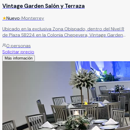
Vintage Garden Salón y Terraza
★
Nuevo
•
Monterrey
Ubicado en la exclusiva Zona Obispado, dentro del Nivel R
de Plaza SB224 en la Colonia Chepevera, Vintage Garden
rompe con lo tradicional para ofrecerte un concepto
0
personas
único: elegancia con un distintivo estilo vintage que
Solicitar precio
convierte cualquier celebración en algo verdaderamente
Más información
especial
Leer más