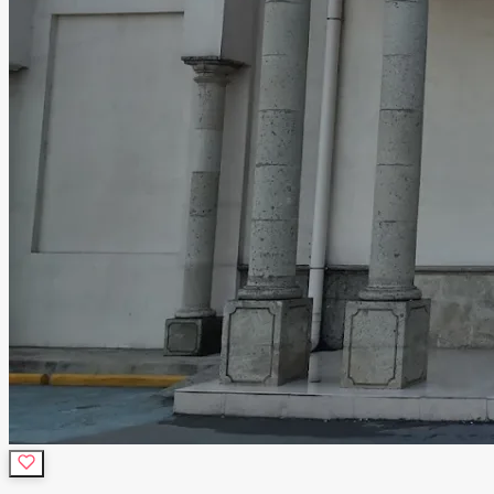
funcione de manera impecable. Te invitamos a visitar
nuestras instalaciones y descubrir por qué Salón Las
Margaritas es la opción preferida de muchas familias en la
región. Contáctanos hoy para conocer nuestras opciones
y reservar la fecha de tu próximo evento. ¡Hagamos que tu
celebración sea verdaderamente especial!
Leer más