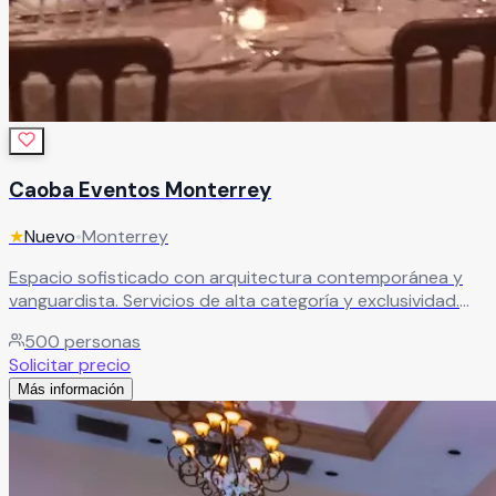
Caoba Eventos Monterrey
★
Nuevo
•
Monterrey
Espacio sofisticado con arquitectura contemporánea y
vanguardista. Servicios de alta categoría y exclusividad.
Escenario impactante y lujoso para bodas de alta gama.
500
personas
Leer más
Solicitar precio
Más información