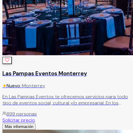
Las Pampas Eventos Monterrey
★
Nuevo
•
Monterrey
En Las Pampas Eventos te ofrecemos servicios para todo
tipo de eventos social, cultural y/o empresarial. En los
cuales encontrarás lo necesario para hacer de tu evento
899
personas
todo un acontecimiento.
Leer más
Solicitar precio
Más información