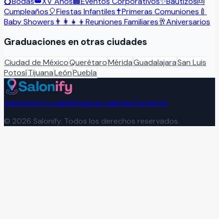
💍
Bodas
👑
XV Años
🏢
Eventos Corporativos
✨
Bautizos
🎂
Cumpleaños
🎈
Fiestas Infantiles
✝️
Primeras Comuniones
🍼
Baby Showers
👨‍👩‍👧‍👦
Reuniones Familiares
🥂
Aniversarios
Graduaciones
en otras ciudades
Ciudad de México
Querétaro
Mérida
Guadalajara
San Luis
Potosí
Tijuana
León
Puebla
Administra tu salón
Explorar salones
Contacto
©
2026
Salonify. Todos los derechos reservados.