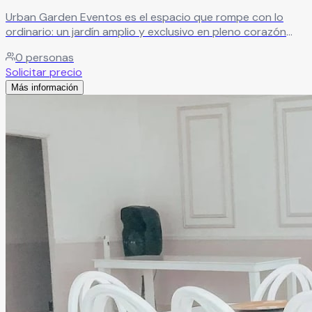
Urban Garden Eventos es el espacio que rompe con lo
ordinario: un jardín amplio y exclusivo en pleno corazón
urbano, donde la frescura del aire libre se combina con la
0
personas
comodidad y sofisticación de la ciudad.
Leer más
Solicitar precio
Más información