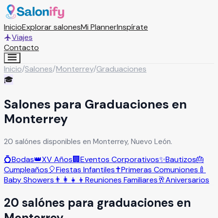
Inicio
Explorar salones
Mi Planner
Inspírate
Viajes
Contacto
Inicio
/
Salones
/
Monterrey
/
Graduaciones
🎓
Salones para Graduaciones en
Monterrey
20 salónes disponibles en Monterrey, Nuevo León.
💍
Bodas
👑
XV Años
🏢
Eventos Corporativos
✨
Bautizos
🎂
Cumpleaños
🎈
Fiestas Infantiles
✝️
Primeras Comuniones
🍼
Baby Showers
👨‍👩‍👧‍👦
Reuniones Familiares
🥂
Aniversarios
20
salón
es
para
graduaciones
en
Monterrey