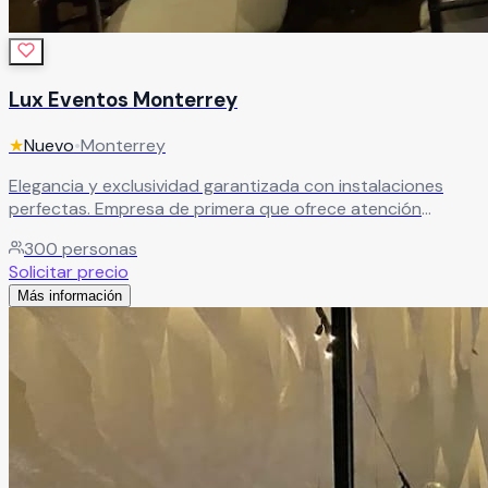
Lux Eventos Monterrey
★
Nuevo
•
Monterrey
Elegancia y exclusividad garantizada con instalaciones
perfectas. Empresa de primera que ofrece atención
personalizada y espacios de lujo para el enlace nupcial
300
personas
más especial.
Leer más
Solicitar precio
Más información