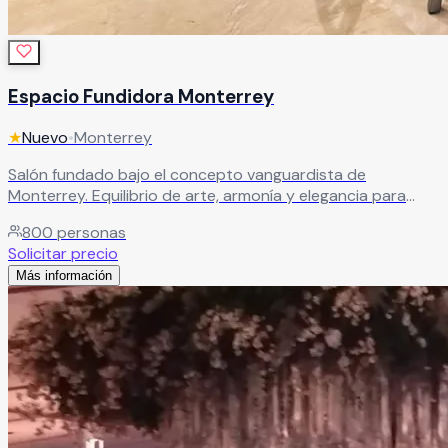
Espacio Fundidora Monterrey
★
Nuevo
•
Monterrey
Salón fundado bajo el concepto vanguardista de
Monterrey. Equilibrio de arte, armonía y elegancia para
bodas modernas. Salones amplios y terrazas al aire libre
800
personas
para hasta 800 invitados.
Leer más
Solicitar precio
Más información