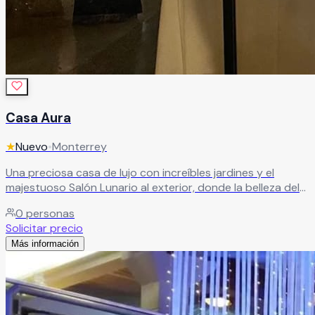
Casa Aura
★
Nuevo
•
Monterrey
Una preciosa casa de lujo con increíbles jardines y el
majestuoso Salón Lunario al exterior, donde la belleza del
entorno se convierte en parte de la celebración. Cada
0
personas
rincón de Casa Aura está pensado para sorprender, para
Solicitar precio
emocionar, para quedarse grabado en la memoria de
Más información
quienes lo viven.
Leer más