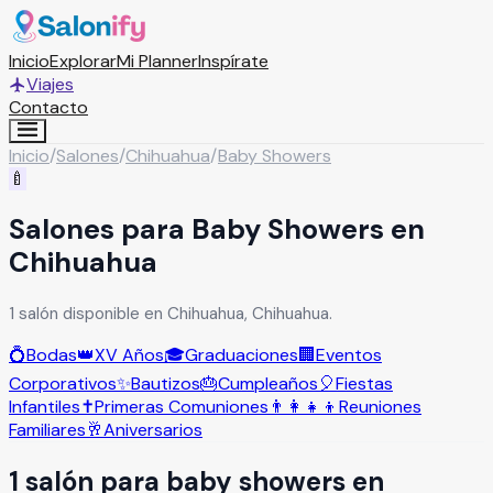
Inicio
Explorar
Mi Planner
Inspírate
Viajes
Contacto
Inicio
/
Salones
/
Chihuahua
/
Baby Showers
🍼
Salones para Baby Showers en
Chihuahua
1 salón disponible en Chihuahua, Chihuahua.
💍
Bodas
👑
XV Años
🎓
Graduaciones
🏢
Eventos
Corporativos
✨
Bautizos
🎂
Cumpleaños
🎈
Fiestas
Infantiles
✝️
Primeras Comuniones
👨‍👩‍👧‍👦
Reuniones
Familiares
🥂
Aniversarios
1
salón
para
baby showers
en