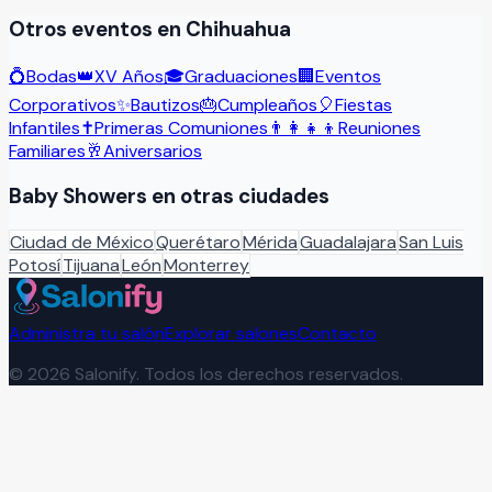
Otros eventos en
Chihuahua
💍
Bodas
👑
XV Años
🎓
Graduaciones
🏢
Eventos
Corporativos
✨
Bautizos
🎂
Cumpleaños
🎈
Fiestas
Infantiles
✝️
Primeras Comuniones
👨‍👩‍👧‍👦
Reuniones
Familiares
🥂
Aniversarios
Baby Showers
en otras ciudades
Ciudad de México
Querétaro
Mérida
Guadalajara
San Luis
Potosí
Tijuana
León
Monterrey
Administra tu salón
Explorar salones
Contacto
©
2026
Salonify. Todos los derechos reservados.