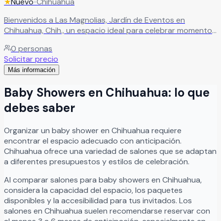
★
Nuevo
•
Chihuahua
Bienvenidos a Las Magnolias, Jardín de Eventos en
Chihuahua, Chih., un espacio ideal para celebrar momentos
especiales en un ambiente lleno de encanto. Aquí
0
personas
encontrarás el escenario perfecto para crear eventos
Solicitar precio
inolvidables, rodeado de naturaleza, estilo y una atmósfera
Más información
única.
Leer más
Baby Showers
en
Chihuahua
: lo que
debes saber
Organizar
un
baby shower
en
Chihuahua
requiere
encontrar el espacio adecuado con anticipación.
Chihuahua
ofrece una variedad de salones que se adaptan
a diferentes presupuestos y estilos de celebración.
Al comparar salones para
baby showers
en
Chihuahua
,
considera la capacidad del espacio, los paquetes
disponibles y la accesibilidad para tus invitados. Los
salones en
Chihuahua
suelen recomendarse reservar con