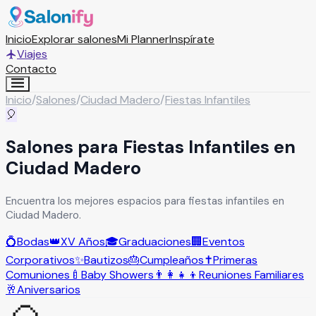
Inicio
Explorar salones
Mi Planner
Inspírate
Viajes
Contacto
Inicio
/
Salones
/
Ciudad Madero
/
Fiestas Infantiles
🎈
Salones para Fiestas Infantiles en
Ciudad Madero
Encuentra los mejores espacios para fiestas infantiles en
Ciudad Madero.
💍
Bodas
👑
XV Años
🎓
Graduaciones
🏢
Eventos
Corporativos
✨
Bautizos
🎂
Cumpleaños
✝️
Primeras
Comuniones
🍼
Baby Showers
👨‍👩‍👧‍👦
Reuniones Familiares
🥂
Aniversarios