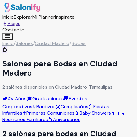
Inicio
Explorar
Mi Planner
Inspírate
Viajes
Contacto
Inicio
/
Salones
/
Ciudad Madero
/
Bodas
💍
Salones para Bodas en Ciudad
Madero
2 salónes disponibles en Ciudad Madero, Tamaulipas.
👑
XV Años
🎓
Graduaciones
🏢
Eventos
Corporativos
✨
Bautizos
🎂
Cumpleaños
🎈
Fiestas
Infantiles
✝️
Primeras Comuniones
🍼
Baby Showers
👨‍👩‍👧‍👦
Reuniones Familiares
🥂
Aniversarios
2
salón
es
para
bodas
en
Ciudad