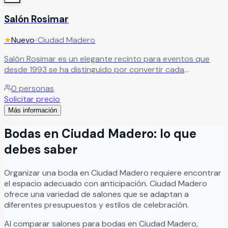
Salón Rosimar
★
Nuevo
•
Ciudad Madero
Salón Rosimar es un elegante recinto para eventos que
desde 1993 se ha distinguido por convertir cada
celebración en una experiencia llena de lujo, amplitud y
0
personas
momentos inolvidables. Con un espacio totalmente
Solicitar precio
climatizado y capacidad de 100 hasta 400 invitados,
Más información
Salón Rosimar es ideal para bodas, XV años, aniversarios,
graduaciones, eventos corporativos y celebraciones
Bodas
en
Ciudad Madero
: lo que
sociales de gran nivel. Su ambiente sofisticado y sus
amplias instalaciones crean el escenario perfecto para
debes saber
disfrutar eventos memorables junto a familiares, amigos o
colaboradores, ofreciendo comodidad, excelente atención
Organizar
una
boda
en
Ciudad Madero
requiere encontrar
y una atmósfera única para cada ocasión.
Leer más
el espacio adecuado con anticipación.
Ciudad Madero
ofrece una variedad de salones que se adaptan a
diferentes presupuestos y estilos de celebración.
Al comparar salones para
bodas
en
Ciudad Madero
,