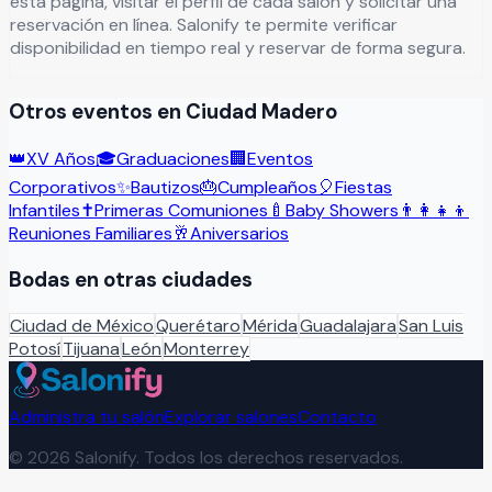
esta página, visitar el perfil de cada salón y solicitar una
reservación en línea. Salonify te permite verificar
disponibilidad en tiempo real y reservar de forma segura.
Otros eventos en
Ciudad Madero
👑
XV Años
🎓
Graduaciones
🏢
Eventos
Corporativos
✨
Bautizos
🎂
Cumpleaños
🎈
Fiestas
Infantiles
✝️
Primeras Comuniones
🍼
Baby Showers
👨‍👩‍👧‍👦
Reuniones Familiares
🥂
Aniversarios
Bodas
en otras ciudades
Ciudad de México
Querétaro
Mérida
Guadalajara
San Luis
Potosí
Tijuana
León
Monterrey
Administra tu salón
Explorar salones
Contacto
©
2026
Salonify. Todos los derechos reservados.