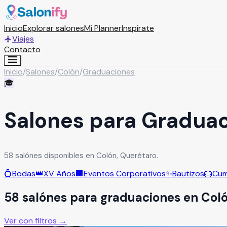
Inicio
Explorar salones
Mi Planner
Inspírate
Viajes
Contacto
Inicio
/
Salones
/
Colón
/
Graduaciones
🎓
Salones para Graduac
58 salónes disponibles en Colón, Querétaro.
💍
Bodas
👑
XV Años
🏢
Eventos Corporativos
✨
Bautizos
🎂
Cum
58
salón
es
para
graduaciones
en
Col
Ver con filtros →