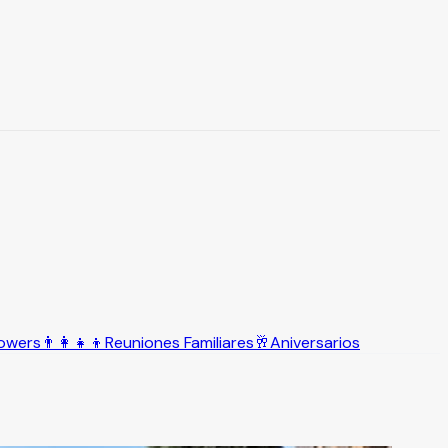
owers
👨‍👩‍👧‍👦
Reuniones Familiares
🥂
Aniversarios