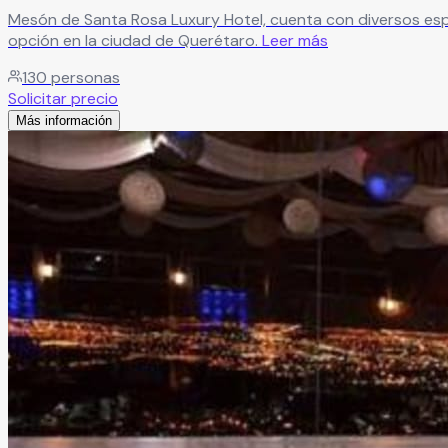
Mesón de Santa Rosa Luxury Hotel, cuenta con diversos espac
opción en la ciudad de Querétaro.
Leer más
130
personas
Solicitar precio
Más información