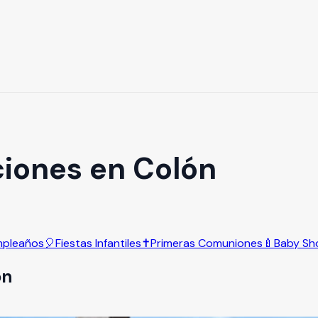
iones en Colón
pleaños
🎈
Fiestas Infantiles
✝️
Primeras Comuniones
🍼
Baby Sh
ón