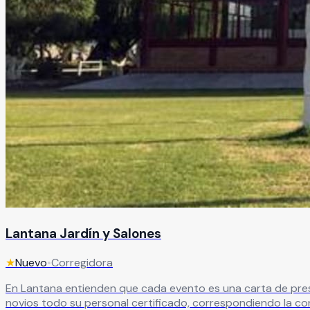
Lantana Jardín y Salones
★
Nuevo
•
Corregidora
En Lantana entienden que cada evento es una carta de prese
novios todo su personal certificado, correspondiendo la co