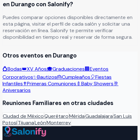
en Durango con Salonify?
Puedes comparar opciones disponibles directamente en
esta página, visitar el perfil de cada salón y solicitar una
reservación en línea. Salonify te permite verificar
disponibilidad en tiempo real y reservar de forma segura.
Otros eventos en
Durango
💍
Bodas
👑
XV Años
🎓
Graduaciones
🏢
Eventos
Corporativos
✨
Bautizos
🎂
Cumpleaños
🎈
Fiestas
Infantiles
✝️
Primeras Comuniones
🍼
Baby Showers
🥂
Aniversarios
Reuniones Familiares
en otras ciudades
Ciudad de México
Querétaro
Mérida
Guadalajara
San Luis
Potosí
Tijuana
León
Monterrey