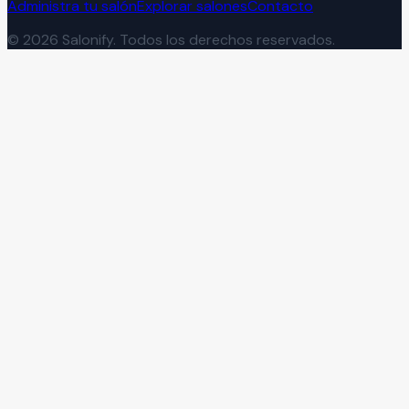
Administra tu salón
Explorar salones
Contacto
©
2026
Salonify. Todos los derechos reservados.