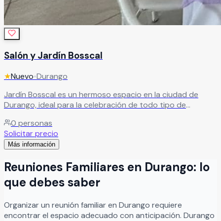
Salón y Jardín Bosscal
★
Nuevo
•
Durango
Jardín Bosscal es un hermoso espacio en la ciudad de
Durango, ideal para la celebración de todo tipo de
eventos sociales. Sus instalaciones están diseñadas para
0
personas
ofrecer todo lo necesario y convertir ese día tan especial
Solicitar precio
en una experiencia inolvidable, tanto para ustedes como
Más información
para cada uno de sus invitados.
Leer más
Reuniones Familiares
en
Durango
: lo
que debes saber
Organizar
un
reunión familiar
en
Durango
requiere
encontrar el espacio adecuado con anticipación.
Durango