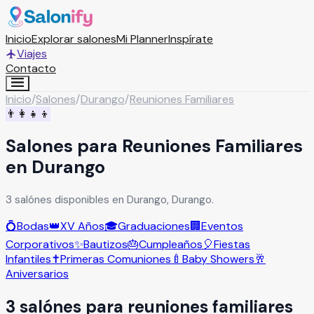
Inicio
Explorar salones
Mi Planner
Inspírate
Viajes
Contacto
Inicio
/
Salones
/
Durango
/
Reuniones Familiares
👨‍👩‍👧‍👦
Salones para Reuniones Familiares
en Durango
3 salónes disponibles en Durango, Durango.
💍
Bodas
👑
XV Años
🎓
Graduaciones
🏢
Eventos
Corporativos
✨
Bautizos
🎂
Cumpleaños
🎈
Fiestas
Infantiles
✝️
Primeras Comuniones
🍼
Baby Showers
🥂
Aniversarios
3
salón
es
para
reuniones familiares