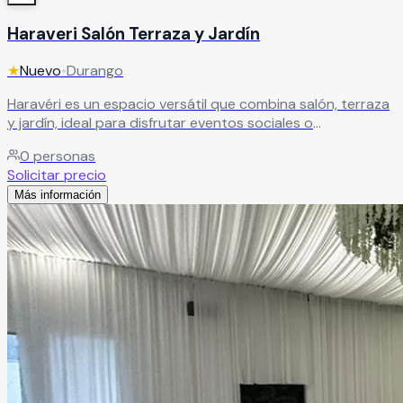
Haraveri Salón Terraza y Jardín
★
Nuevo
•
Durango
Haravéri es un espacio versátil que combina salón, terraza
y jardín, ideal para disfrutar eventos sociales o
empresariales en un entorno lleno de estilo. Un lugar
0
personas
pensado para crear celebraciones memorables, donde
Solicitar precio
cada área se adapta perfectamente a tu evento y a la
Más información
experiencia que deseas vivir.
Leer más