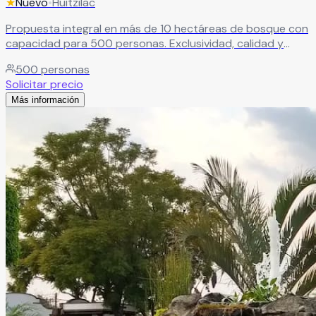
★
Nuevo
•
Huitzilac
Propuesta integral en más de 10 hectáreas de bosque con
capacidad para 500 personas. Exclusividad, calidad y
total armonía con la naturaleza como principales
500
personas
características.
Leer más
Solicitar precio
Más información