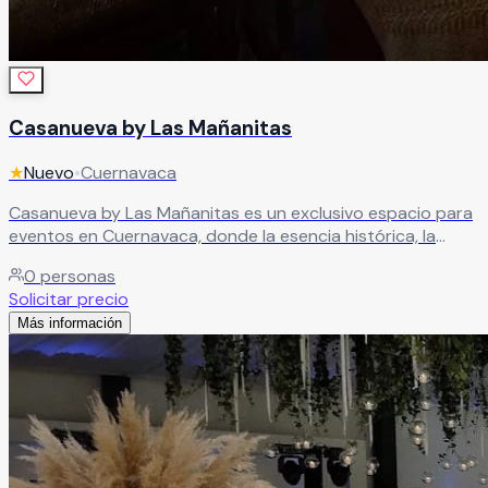
Casanueva by Las Mañanitas
★
Nuevo
•
Cuernavaca
Casanueva by Las Mañanitas es un exclusivo espacio para
eventos en Cuernavaca, donde la esencia histórica, la
naturaleza y la elegancia se unen para crear celebraciones
0
personas
inolvidables. Sus hermosas instalaciones ofrecen el
Solicitar precio
escenario perfecto para bodas, XV años, aniversarios,
Más información
graduaciones, eventos corporativos y reuniones
especiales, brindando una atmósfera sofisticada y llena de
encanto. Cada espacio ha sido cuidadosamente diseñado
para destacar la belleza y exclusividad de cada
celebración.
Leer más