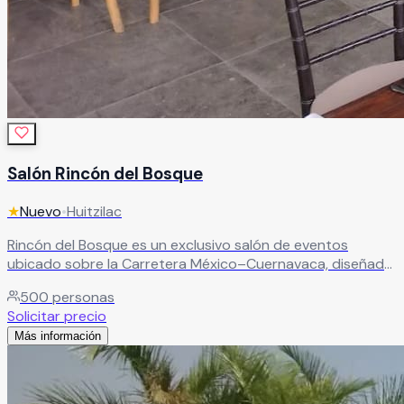
Salón Rincón del Bosque
★
Nuevo
•
Huitzilac
Rincón del Bosque es un exclusivo salón de eventos
ubicado sobre la Carretera México–Cuernavaca, diseñado
para celebrar momentos inolvidables en un entorno
500
personas
natural y elegante. Con capacidad para más de 500
Solicitar precio
personas, este amplio recinto combina comodidad,
Más información
funcionalidad y una espectacular iluminación natural
gracias a su diseño con techo cerrado y espacios
versátiles ideales para bodas, XV años, graduaciones,
eventos sociales, conferencias y eventos corporativos.