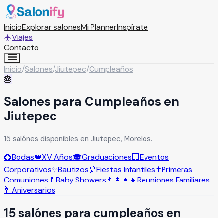
Inicio
Explorar salones
Mi Planner
Inspírate
Viajes
Contacto
Inicio
/
Salones
/
Jiutepec
/
Cumpleaños
🎂
Salones para Cumpleaños en
Jiutepec
15 salónes disponibles en Jiutepec, Morelos.
💍
Bodas
👑
XV Años
🎓
Graduaciones
🏢
Eventos
Corporativos
✨
Bautizos
🎈
Fiestas Infantiles
✝️
Primeras
Comuniones
🍼
Baby Showers
👨‍👩‍👧‍👦
Reuniones Familiares
🥂
Aniversarios
15
salón
es
para
cumpleaños
en