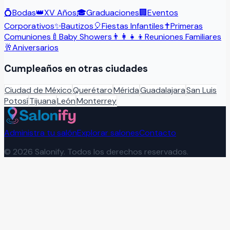
💍
Bodas
👑
XV Años
🎓
Graduaciones
🏢
Eventos
Corporativos
✨
Bautizos
🎈
Fiestas Infantiles
✝️
Primeras
Comuniones
🍼
Baby Showers
👨‍👩‍👧‍👦
Reuniones Familiares
🥂
Aniversarios
Cumpleaños
en otras ciudades
Ciudad de México
Querétaro
Mérida
Guadalajara
San Luis
Potosí
Tijuana
León
Monterrey
Administra tu salón
Explorar salones
Contacto
©
2026
Salonify. Todos los derechos reservados.