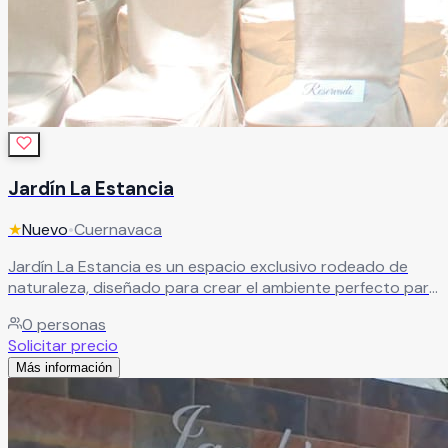
Jardín La Estancia
★
Nuevo
•
Cuernavaca
Jardín La Estancia es un espacio exclusivo rodeado de
naturaleza, diseñado para crear el ambiente perfecto para
todo tipo de celebraciones y eventos especiales. Con una
0
personas
atmósfera elegante, tranquila y llena de encanto, este
Solicitar precio
hermoso jardín combina áreas verdes, privacidad y
Más información
espacios versátiles ideales para bodas, XV años,
aniversarios, graduaciones, eventos corporativos y
reuniones sociales.
Leer más