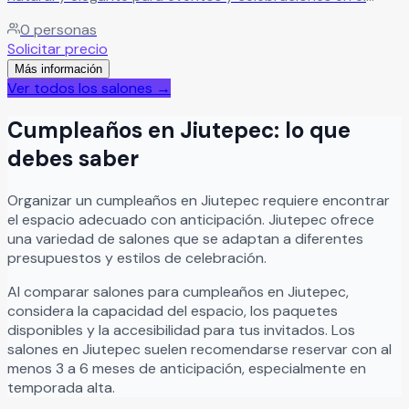
corazón de Morelos. Especialistas en crear experiencias
0
personas
inolvidables rodeadas de naturaleza, ofrecemos el
Solicitar precio
escenario perfecto para bodas, XV años, graduaciones,
Más información
aniversarios, eventos sociales, ceremonias civiles o
Ver todos los salones →
religiosas y reuniones especiales al aire libre.
Leer más
Cumpleaños
en
Jiutepec
: lo que
debes saber
Organizar
un
cumpleaños
en
Jiutepec
requiere encontrar
el espacio adecuado con anticipación.
Jiutepec
ofrece
una variedad de salones que se adaptan a diferentes
presupuestos y estilos de celebración.
Al comparar salones para
cumpleaños
en
Jiutepec
,
considera la capacidad del espacio, los paquetes
disponibles y la accesibilidad para tus invitados. Los
salones en
Jiutepec
suelen recomendarse reservar con al
menos 3 a 6 meses de anticipación, especialmente en
temporada alta.