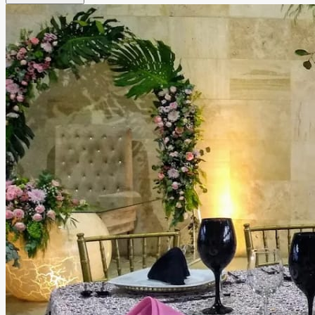
corporativos. Cada rincón del jardín está diseñado para
brindar una atmósfera romántica, sofisticada y acogedora
para ti y tus invitados. Además de sus increíbles espacios,
el equipo de Jardín Orquídea puede apoyarte en la
organización de tu evento, cuidando cada detalle para
que disfrutes una experiencia única, cómoda e inolvidable.
Leer más