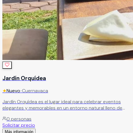
Jardín Orquídea
★
Nuevo
•
Cuernavaca
Jardín Orquídea es el lugar ideal para celebrar eventos
elegantes y memorables en un entorno natural lleno de
encanto y estilo. Sus hermosas instalaciones ofrecen
0
personas
espacios versátiles que se adaptan perfectamente a
Solicitar precio
diferentes tipos de celebraciones, desde bodas y XV años
Más información
hasta graduaciones, aniversarios y eventos sociales o