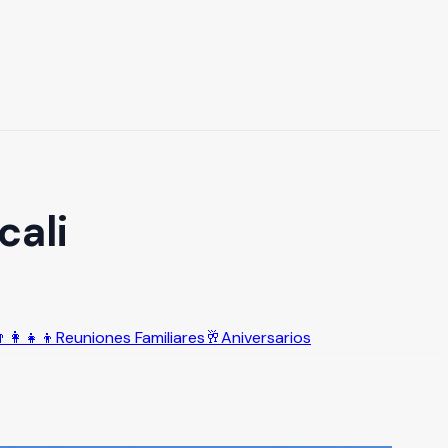
cali
‍👩‍👧‍👦
Reuniones Familiares
🥂
Aniversarios