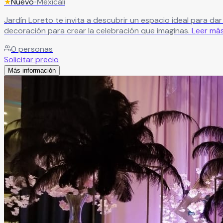
★
Nuevo
•
Mexicali
Jardín Loreto te invita a descubrir un espacio ideal para da
decoración para crear la celebración que imaginas.
Leer má
0
personas
Solicitar precio
Más información