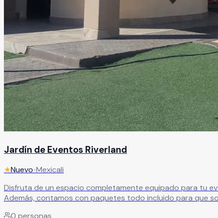
Jardín de Eventos Riverland
★
Nuevo
•
Mexicali
Disfruta de un espacio completamente equipado para tu even
Además, contamos con paquetes todo incluido para que solo 
Leer más
0
personas