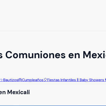
s Comuniones en Mexi
s
✨
Bautizos
🎂
Cumpleaños
🎈
Fiestas Infantiles
🍼
Baby Showers

en
Mexicali