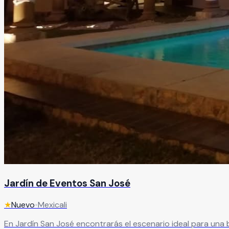
Jardín de Eventos San José
★
Nuevo
•
Mexicali
En Jardín San José encontrarás el escenario ideal para una 