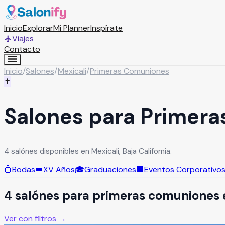
Inicio
Explorar
Mi Planner
Inspírate
Viajes
Contacto
Inicio
/
Salones
/
Mexicali
/
Primeras Comuniones
✝️
Salones para Primera
4 salónes disponibles en Mexicali, Baja California.
💍
Bodas
👑
XV Años
🎓
Graduaciones
🏢
Eventos Corporativo
4
salón
es
para
primeras comuniones
Ver con filtros →