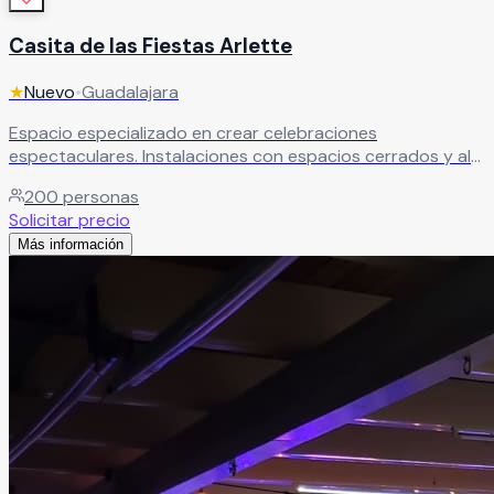
Casita de las Fiestas Arlette
★
Nuevo
•
Guadalajara
Espacio especializado en crear celebraciones
espectaculares. Instalaciones con espacios cerrados y al
aire libre para bodas económicas con servicios
200
personas
personalizados de calidad.
Leer más
Solicitar precio
Más información