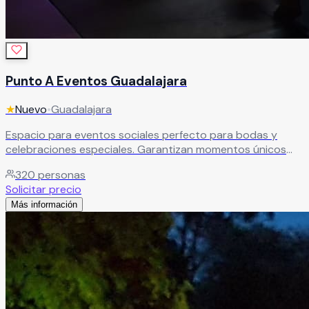
Punto A Eventos Guadalajara
★
Nuevo
•
Guadalajara
Espacio para eventos sociales perfecto para bodas y
celebraciones especiales. Garantizan momentos únicos
para compartir con familia y amigos que quedan marcados
320
personas
para siempre.
Leer más
Solicitar precio
Más información