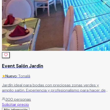
Event Salón Jardín
★
Nuevo
•
Tonalá
Jardín ideal para bodas con preciosas zonas verdes y
amplio salón. Experiencia y profesionalismo para hacer de
cada evento una experiencia única e inolvidable para
300
personas
todos los invitados.
Leer más
Solicitar precio
Más información