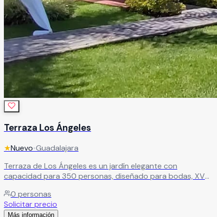
Terraza Los Ángeles
★
Nuevo
•
Guadalajara
Terraza de Los Ángeles es un jardín elegante con
capacidad para 350 personas, diseñado para bodas, XV
años, graduaciones y todo tipo de eventos sociales. Su
0
personas
imponente pérgola toma protagonismo como mesa
Solicitar precio
principal, creando ese punto focal que toda celebración
Más información
necesita.
Leer más