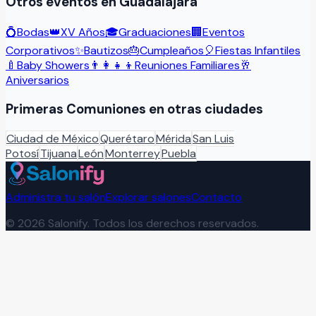
Otros eventos en
Guadalajara
💍
Bodas
👑
XV Años
🎓
Graduaciones
🏢
Eventos
Corporativos
✨
Bautizos
🎂
Cumpleaños
🎈
Fiestas Infantiles
🍼
Baby Showers
👨‍👩‍👧‍👦
Reuniones Familiares
🥂
Aniversarios
Primeras Comuniones
en otras ciudades
Ciudad de México
Querétaro
Mérida
San Luis
Potosí
Tijuana
León
Monterrey
Puebla
Administra tu salón
Explorar salones
Contacto
©
2026
Salonify. Todos los derechos reservados.