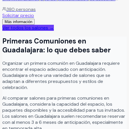
desde el primer momento para que todo salga perfecto.
380
personas
Leer más
Solicitar precio
Más información
Ver todos los salones →
Primeras Comuniones
en
Guadalajara
: lo que debes saber
Organizar
un
primera comunión
en
Guadalajara
requiere
encontrar el espacio adecuado con anticipación.
Guadalajara
ofrece una variedad de salones que se
adaptan a diferentes presupuestos y estilos de
celebración.
Al comparar salones para
primeras comuniones
en
Guadalajara
, considera la capacidad del espacio, los
paquetes disponibles y la accesibilidad para tus invitados.
Los salones en
Guadalajara
suelen recomendarse reservar
con al menos 3 a 6 meses de anticipación, especialmente
en temporada alta.