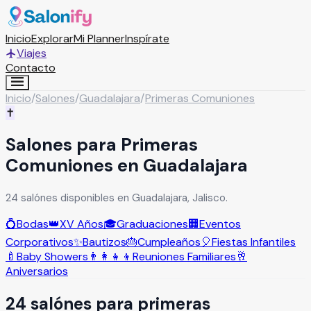
Inicio
Explorar
Mi Planner
Inspírate
Viajes
Contacto
Inicio
/
Salones
/
Guadalajara
/
Primeras Comuniones
✝️
Salones para Primeras
Comuniones en Guadalajara
24 salónes disponibles en Guadalajara, Jalisco.
💍
Bodas
👑
XV Años
🎓
Graduaciones
🏢
Eventos
Corporativos
✨
Bautizos
🎂
Cumpleaños
🎈
Fiestas Infantiles
🍼
Baby Showers
👨‍👩‍👧‍👦
Reuniones Familiares
🥂
Aniversarios
24
salón
es
para
primeras