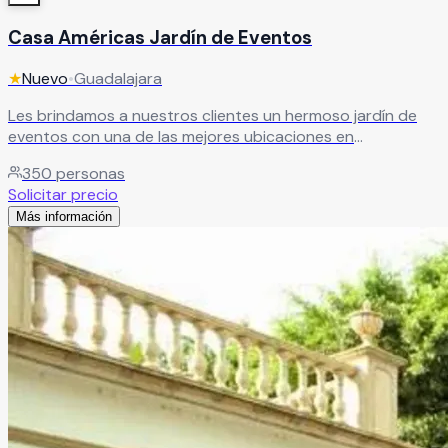
Casa Américas Jardín de Eventos
★
Nuevo
•
Guadalajara
Les brindamos a nuestros clientes un hermoso jardín de
eventos con una de las mejores ubicaciones en
Guadalajara, magníficas instalaciones que aseguran la
350
personas
completa comodidad de nuestros clientes y sus invitados,
Solicitar precio
sin tener que salir de la ciudad. Es el escenario perfecto
Más información
para dar vida a sus emociones.
Leer más