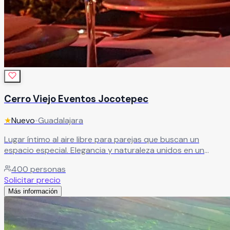
Cerro Viejo Eventos Jocotepec
★
Nuevo
•
Guadalajara
Lugar íntimo al aire libre para parejas que buscan un
espacio especial. Elegancia y naturaleza unidos en un
espacio único con el mejor equipo de profesionales
400
personas
comprometidos.
Leer más
Solicitar precio
Más información