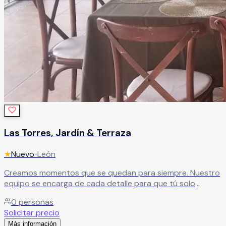
Las Torres, Jardín & Terraza
★
Nuevo
•
León
Creamos momentos que se quedan para siempre. Nuestro
equipo se encarga de cada detalle para que tú solo
disfrutes una experiencia inolvidable con quienes más
0
personas
quieres.
Leer más
Solicitar precio
Más información