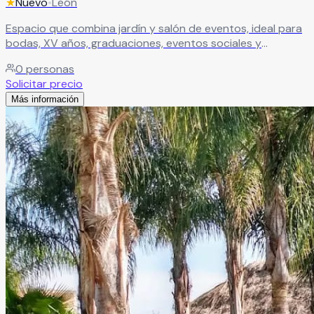
★
Nuevo
•
León
Espacio que combina jardín y salón de eventos, ideal para
bodas, XV años, graduaciones, eventos sociales y
empresariales. Ofrece versatilidad para celebraciones en
0
personas
distintos formatos, en un entorno cómodo y adaptable.
Solicitar precio
Leer más
Más información