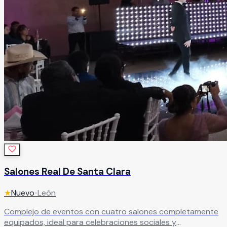
Salones Real De Santa Clara
★
Nuevo
•
León
Complejo de eventos con cuatro salones completamente
equipados, ideal para celebraciones sociales y