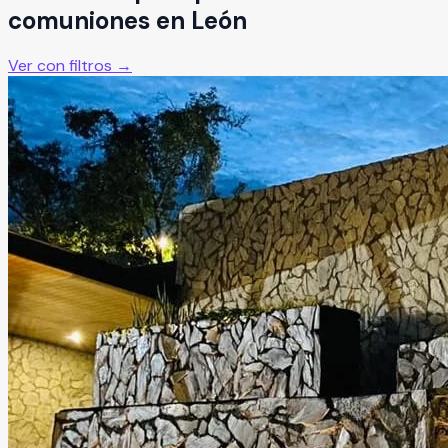
comuniones
en
León
Ver con filtros →