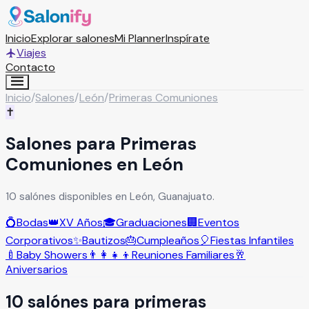
Inicio
Explorar salones
Mi Planner
Inspírate
Viajes
Contacto
Inicio
/
Salones
/
León
/
Primeras Comuniones
✝️
Salones para Primeras
Comuniones en León
10 salónes disponibles en León, Guanajuato.
💍
Bodas
👑
XV Años
🎓
Graduaciones
🏢
Eventos
Corporativos
✨
Bautizos
🎂
Cumpleaños
🎈
Fiestas Infantiles
🍼
Baby Showers
👨‍👩‍👧‍👦
Reuniones Familiares
🥂
Aniversarios
10
salón
es
para
primeras