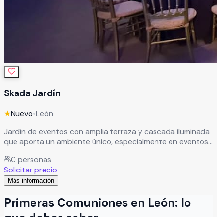
Skada Jardín
★
Nuevo
•
León
Jardín de eventos con amplia terraza y cascada iluminada
que aporta un ambiente único, especialmente en eventos
nocturnos. Ideal para celebraciones que buscan un
0
personas
entorno visualmente atractivo, elegante y memorable.
Solicitar precio
Perfecto para bodas y eventos sociales de alto impacto.
Más información
Leer más
Primeras Comuniones
en
León
: lo