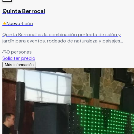
Quinta Berrocal
★
Nuevo
•
León
Quinta Berrocal es la combinación perfecta de salón y
jardín para eventos, rodeado de naturaleza y paisajes
cuidadosamente diseñados. Ideal para celebraciones
0
personas
elegantes como bodas, XV años, bautizos, graduaciones y
Solicitar precio
eventos empresariales, con capacidad a partir de 150
Más información
adultos
Leer más