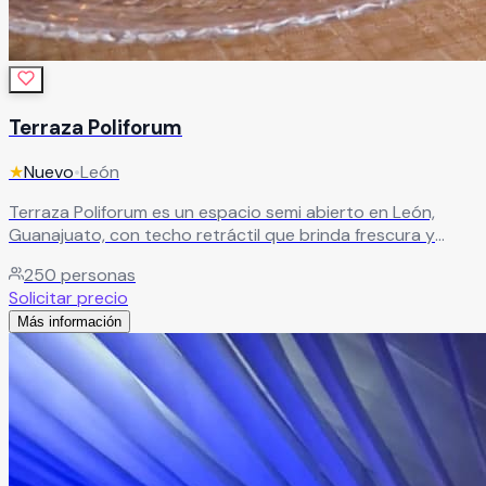
Terraza Poliforum
★
Nuevo
•
León
Terraza Poliforum es un espacio semi abierto en León,
Guanajuato, con techo retráctil que brinda frescura y
confort en cada evento. Cuenta con excelente ubicación,
250
personas
seguridad y capacidad de 50 a 250 personas. Ofrece
Solicitar precio
organización integral con Event Planner certificado y
Más información
paquetes personalizados para bodas boutique, XV años,
graduaciones y eventos especiales
Leer más