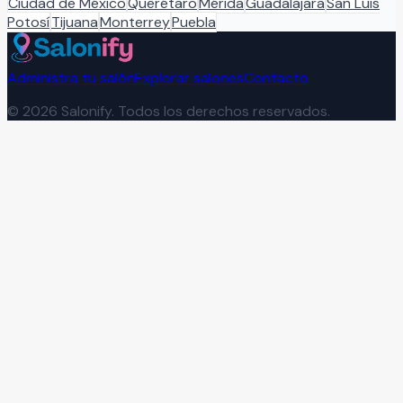
Ciudad de México
Querétaro
Mérida
Guadalajara
San Luis
Potosí
Tijuana
Monterrey
Puebla
Administra tu salón
Explorar salones
Contacto
©
2026
Salonify. Todos los derechos reservados.