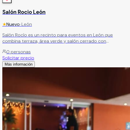
Salón Rocio León
★
Nuevo
•
León
Salón Rocío es un recinto para eventos en León que
combina terraza, área verde y salón cerrado con
acabados distintivos. Ideal para eventos sociales y
0
personas
empresariales que buscan versatilidad, diferentes
Solicitar precio
ambientes y una experiencia bien organizada
Leer más
Más información